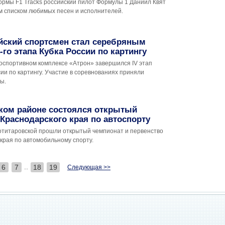
ормы F1 Tracks российский пилот Формулы 1 Даниил Квят
м списком любимых песен и исполнителей.
йский спортсмен стал серебряным
-го этапа Кубка России по картингу
тоспортивном комплексе «Атрон» завершился IV этап
ии по картингу. Участие в соревнованиях приняли
ы.
ком районе состоялся открытый
Краснодарского края по автоспорту
отитаровской прошли открытый чемпионат и первенство
края по автомобильному спорту.
..
6
7
18
19
Следующая >>