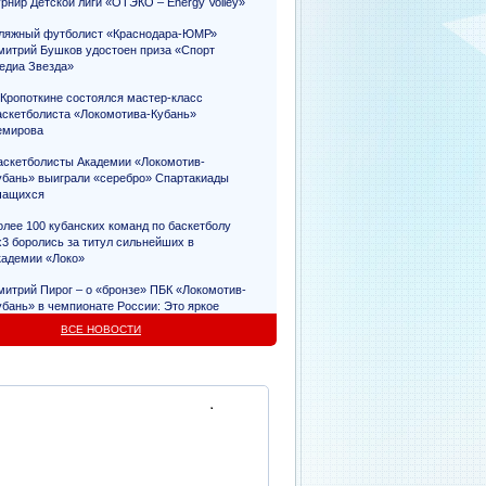
урнир Детской лиги «ОТЭКО – Energy Volley»
ляжный футболист «Краснодара-ЮМР»
митрий Бушков удостоен приза «Спорт
едиа Звезда»
 Кропоткине состоялся мастер-класс
аскетболиста «Локомотива-Кубань»
емирова
аскетболисты Академии «Локомотив-
убань» выиграли «серебро» Спартакиады
чащихся
олее 100 кубанских команд по баскетболу
х3 боролись за титул сильнейших в
кадемии «Локо»
митрий Пирог – о «бронзе» ПБК «Локомотив-
убань» в чемпионате России: Это яркое
видетельство упорного труда
ВСЕ НОВОСТИ