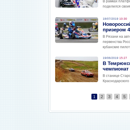
В рамках платф
поделился свои
18/07/2019
10:30
Новоросси
призером 4
В Рязани на ав
первенства Росс
кубанские пилот
19/06/2019
15:27
В Темрюкс
чемпионат 
В станице Стар
Краснодарского 
1
2
3
4
5