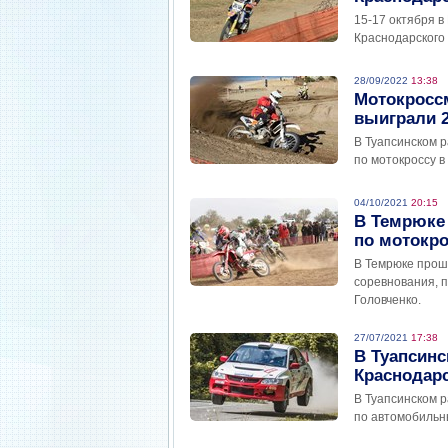
15-17 октября в
Краснодарского 
28/09/2022
13:38
Мотокросс
выиграли 2
В Туапсинском р
по мотокроссу в
04/10/2021
20:15
В Темрюке 
по мотокро
В Темрюке прош
соревнования, 
Головченко.
27/07/2021
17:38
В Туапсинс
Краснодарс
В Туапсинском р
по автомобильн