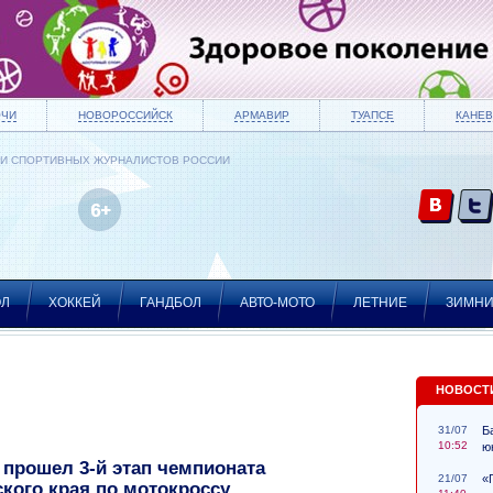
ОЧИ
НОВОРОССИЙСК
АРМАВИР
ТУАПСЕ
КАНЕВ
ИИ СПОРТИВНЫХ ЖУРНАЛИСТОВ РОССИИ
ОЛ
ХОККЕЙ
ГАНДБОЛ
АВТО-МОТО
ЛЕТНИЕ
ЗИМН
НОВОСТ
31/07
Б
10:52
ю
прошел 3-й этап чемпионата
21/07
«
кого края по мотокроссу