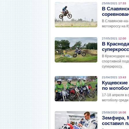
25/06/2021
17:33
В Славянс
соревнован
В Славянске-на
мотокроссу на К
27/05/2021
12:00
В Краснода
суперкросс
В Краснодаре н
спортивной под
суперкроссу.
21/04/2021
13:43
Кущевские
по мотобо
17-18 апреля в
мотоболу среди
25/09/2020
16:06
Земфира, M
составил п