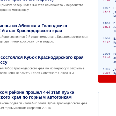
11:40
т
 Крымске завершился 3-й этап чемпионата и первенства
16/07
П
края по мотокроссу.
13:43
Д
М
24/06
В
мены из Абинска и Геленджика
16:34
б
-й этап Краснодарского края
Т
айоне состоялся 2-й этап чемпионата Краснодарского края
19/06
Б
 дисциплинах кросс-кантри и эндуро.
15:47
К
у
18/06
Б
состоялся Кубок Краснодарского края
21:40
3
ссу
а
ел Кубок Краснодарского края по мотокроссу и открытые
16/06
Д
10:15
посвященные памяти Героя Советского Союза В.И.
К
с
ком районе прошел 4-й этап Кубка
кого края по горным автогонкам
айоне подвели итоги 4-го этапа Кубка Краснодарского края
ым горным гонкам «Терзиян-2021».