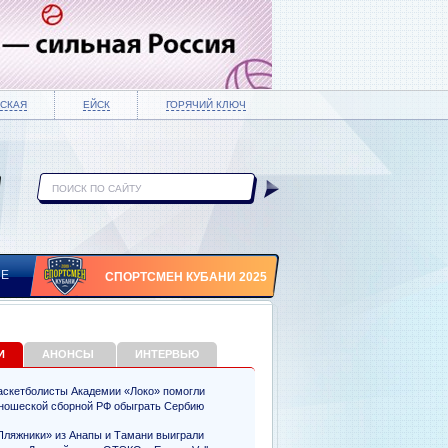
СКАЯ
ЕЙСК
ГОРЯЧИЙ КЛЮЧ
ИЕ
СПОРТСМЕН КУБАНИ 2025
И
АНОНСЫ
ИНТЕРВЬЮ
аскетболисты Академии «Локо» помогли
ношеской сборной РФ обыграть Сербию
Пляжники» из Анапы и Тамани выиграли