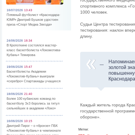
государственного медицин
спортивного комплекса «Го
16/07/2026
13:43
1000 человек.
Пляжный футболист «Краснодара-
ЮМР» Дмитрий Бушков удостоен
Судьи Центра тестировани
приза «Спорт Медиа Звезда»
тестирования: наклон впер
длину.
24/06/2026
16:34
В Кропоткине состоялся мастер-
класс баскетболиста «Локомотива-
Кубань» Темирова
Напоминаем
золотой зн
19/06/2026
15:47
Баскетболисты Академии
повышенную
«Локомотив-Кубань» выиграли
Краснодара
«серебро» Спартакиады учащихся
18/06/2026
21:40
Более 100 кубанских команд по
баскетболу 3х3 боролись за титул
Каждый житель города Крас
сильнейших в академии «Локо»
государственной программе
обороне».
16/06/2026
10:15
Дмитрий Пирог – о «бронзе» ПБК
Метки:
«Локомотив-Кубань» в чемпионате