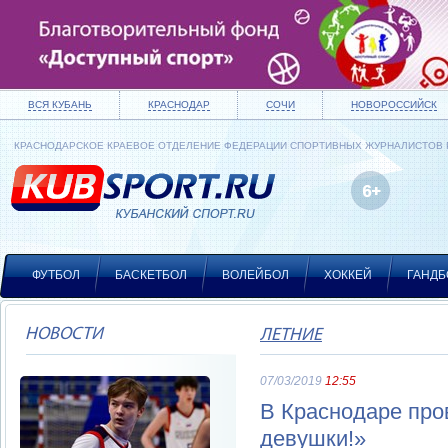
ВСЯ КУБАНЬ
КРАСНОДАР
СОЧИ
НОВОРОССИЙСК
КРАСНОДАРСКОЕ КРАЕВОЕ ОТДЕЛЕНИЕ ФЕДЕРАЦИИ СПОРТИВНЫХ ЖУРНАЛИСТОВ
ФУТБОЛ
БАСКЕТБОЛ
ВОЛЕЙБОЛ
ХОККЕЙ
ГАНДБ
НОВОСТИ
ЛЕТНИЕ
07/03/2019
12:55
В Краснодаре про
девушки!»