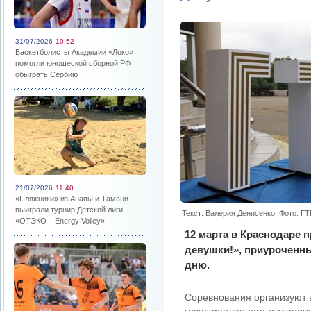
31/07/2026
10:52
Баскетболисты Академии «Локо»
помогли юношеской сборной РФ
обыграть Сербию
21/07/2026
11:40
«Пляжники» из Анапы и Тамани
выиграли турнир Детской лиги
Текст: Валерия Денисенко. Фото: Г
«ОТЭКО – Energy Volley»
12 марта в Краснодаре п
девушки!», приуроченн
дню.
Соревнования организуют 