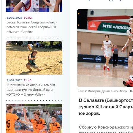
31/07/2026
10:52
Баскетболисты Академии «Локо»
помогли юношеской сборной РФ
обыграть Сербию
21/07/2026
11:40
«Пляжники» из Анапы и Тамани
выиграли турнир Детской лиги
Текст: Валерия Денисенко. Фото: П
«ОТЭКО – Energy Volley»
В Салавате (Башкортос
турнир XIII летней Спа
юниоров.
Сборную Краснодарского к