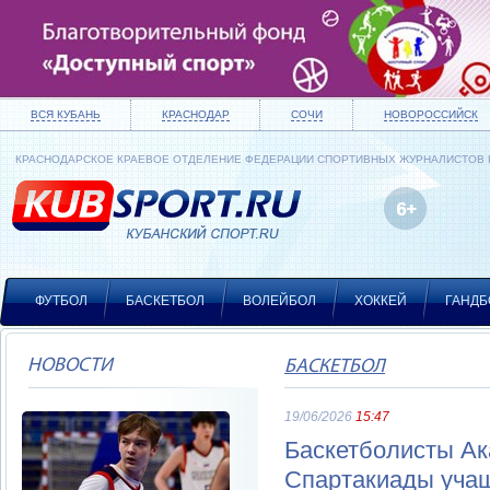
ВСЯ КУБАНЬ
КРАСНОДАР
СОЧИ
НОВОРОССИЙСК
КРАСНОДАРСКОЕ КРАЕВОЕ ОТДЕЛЕНИЕ ФЕДЕРАЦИИ СПОРТИВНЫХ ЖУРНАЛИСТОВ
ФУТБОЛ
БАСКЕТБОЛ
ВОЛЕЙБОЛ
ХОККЕЙ
ГАНДБ
НОВОСТИ
БАСКЕТБОЛ
19/06/2026
15:47
Баскетболисты Ак
Спартакиады уча