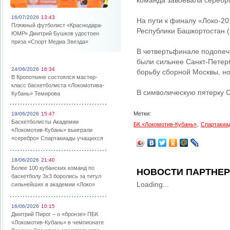
команда завоевала серебр
16/07/2026
13:43
На пути к финалу «Локо-20
Пляжный футболист «Краснодара-
Республики Башкортостан (1
ЮМР» Дмитрий Бушков удостоен
приза «Спорт Медиа Звезда»
В четвертьфинале подопечн
были сильнее Санкт-Петерб
24/06/2026
16:34
борьбу сборной Москвы, но
В Кропоткине состоялся мастер-
класс баскетболиста «Локомотива-
В символическую пятерку 
Кубань» Темирова
Метки:
19/06/2026
15:47
Баскетболисты Академии
,
БК «Локомотив-Кубань»
Спартакиа
«Локомотив-Кубань» выиграли
«серебро» Спартакиады учащихся
18/06/2026
21:40
Более 100 кубанских команд по
НОВОСТИ ПАРТНЕ
баскетболу 3х3 боролись за титул
Loading...
сильнейших в академии «Локо»
16/06/2026
10:15
Дмитрий Пирог – о «бронзе» ПБК
«Локомотив-Кубань» в чемпионате