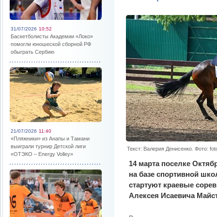
31/07/2026
10:52
Баскетболисты Академии «Локо»
помогли юношеской сборной РФ
обыграть Сербию
21/07/2026
11:40
«Пляжники» из Анапы и Тамани
выиграли турнир Детской лиги
Текст: Валерия Денисенко. Фото: foto
«ОТЭКО – Energy Volley»
14 марта поселке Октяб
на базе спортивной шко
стартуют краевые соре
Алексея Исаевича Майс