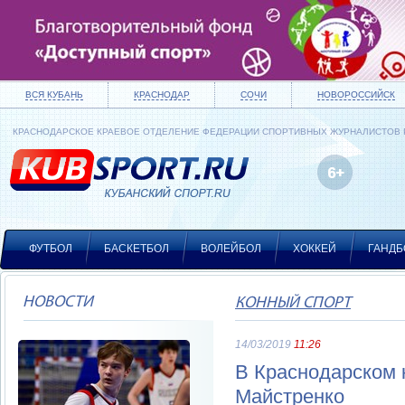
ВСЯ КУБАНЬ
КРАСНОДАР
СОЧИ
НОВОРОССИЙСК
КРАСНОДАРСКОЕ КРАЕВОЕ ОТДЕЛЕНИЕ ФЕДЕРАЦИИ СПОРТИВНЫХ ЖУРНАЛИСТОВ
ФУТБОЛ
БАСКЕТБОЛ
ВОЛЕЙБОЛ
ХОККЕЙ
ГАНДБ
НОВОСТИ
КОННЫЙ СПОРТ
14/03/2019
11:26
В Краснодарском к
Майстренко