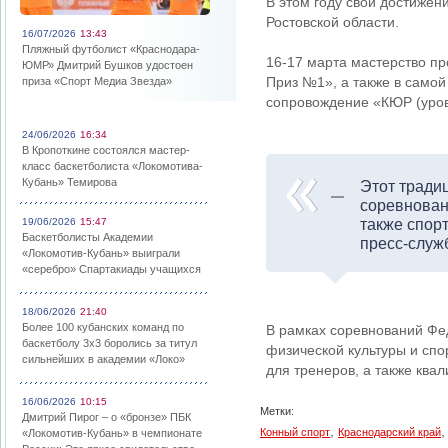
В этом году свои достижен
Ростовской области.
16/07/2026
13:43
Пляжный футболист «Краснодара-
16-17 марта мастерство п
ЮМР» Дмитрий Бушков удостоен
Приз №1», а также в само
приза «Спорт Медиа Звезда»
сопровождение «КЮР (уров
24/06/2026
16:34
В Кропоткине состоялся мастер-
класс баскетболиста «Локомотива-
Кубань» Темирова
Этот тради
соревнован
19/06/2026
15:47
также спор
Баскетболисты Академии
пресс-служ
«Локомотив-Кубань» выиграли
«серебро» Спартакиады учащихся
18/06/2026
21:40
Более 100 кубанских команд по
В рамках соревнований Фе
баскетболу 3х3 боролись за титул
физической культуры и спо
сильнейших в академии «Локо»
для тренеров, а также ква
16/06/2026
10:15
Метки:
Дмитрий Пирог – о «бронзе» ПБК
,
Конный спорт
Краснодарский край
«Локомотив-Кубань» в чемпионате