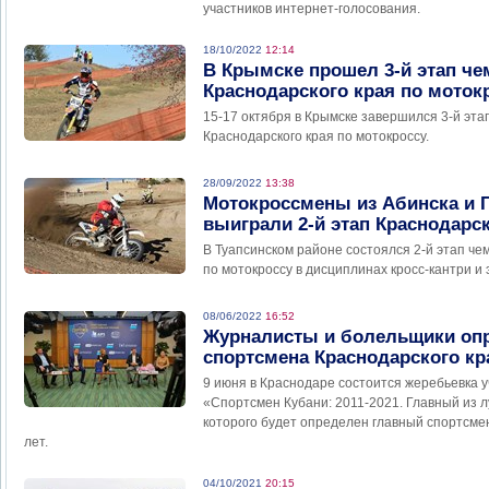
участников интернет-голосования.
18/10/2022
12:14
В Крымске прошел 3-й этап че
Краснодарского края по моток
15-17 октября в Крымске завершился 3-й эта
Краснодарского края по мотокроссу.
28/09/2022
13:38
Мотокроссмены из Абинска и 
выиграли 2-й этап Краснодарск
В Туапсинском районе состоялся 2-й этап че
по мотокроссу в дисциплинах кросс-кантри и 
08/06/2022
16:52
Журналисты и болельщики опр
спортсмена Краснодарского кра
9 июня в Краснодаре состоится жеребьевка у
«Спортсмен Кубани: 2011-2021. Главный из л
которого будет определен главный спортсмен
лет.
04/10/2021
20:15