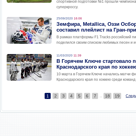
спортивной подготовки №1 прошли чемпионат
суперкроссу.
25/09/2020
16:06
Земфира, Metallica, Оззи Осбо
составил плейлист на Гран-пр
В рамках платформы F1 Tracks российский п
поделился своим списком любимых песен и 
11/03/2020
11:39
В Горячем Ключе стартовало п
Краснодарского края по хокке
10 марта в Горячем Ключе начались матчи ф
Краснодарского края по хоккею среди команд
..
1
2
3
4
5
6
7
18
19
След