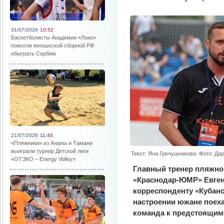
31/07/2026
10:52
Баскетболисты Академии «Локо»
помогли юношеской сборной РФ
обыграть Сербию
21/07/2026
11:40
«Пляжники» из Анапы и Тамани
выиграли турнир Детской лиги
Текст: Яна Гречушникова. Фото: Да
«ОТЭКО – Energy Volley»
Главный тренер пляжно
«Краснодар-ЮМР» Евген
корреспонденту «Кубанс
настроении южане поеха
команда к предстоящим