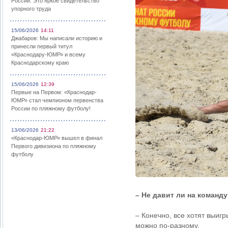
России: Это яркое свидетельство
упорного труда
15/06/2026
14:11
Джабаров: Мы написали историю и
принесли первый титул
«Краснодару-ЮМР» и всему
Краснодарскому краю
15/06/2026
12:39
Первые на Первом: «Краснодар-
ЮМР» стал чемпионом первенства
России по пляжному футболу!
13/06/2026
21:22
«Краснодар-ЮМР» вышел в финал
Первого дивизиона по пляжному
футболу
– Не давит ли на команд
– Конечно, все хотят выиг
можно по-разному.