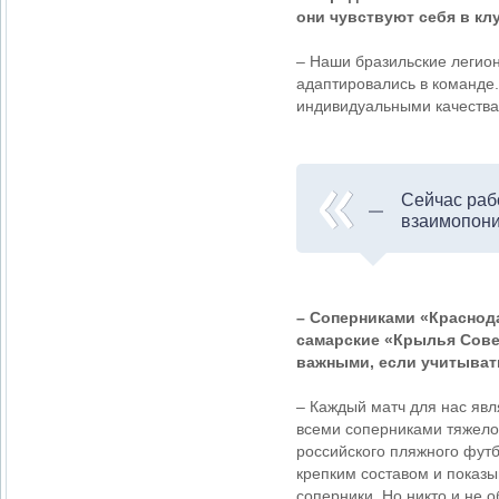
они чувствуют себя в к
– Наши бразильские легион
адаптировались в команде
индивидуальными качества
Сейчас раб
взаимопоним
– Соперниками «Краснод
самарские «Крылья Сове
важными, если учитыват
– Каждый матч для нас яв
всеми соперниками тяжело 
российского пляжного футб
крепким составом и показы
соперники. Но никто и не о