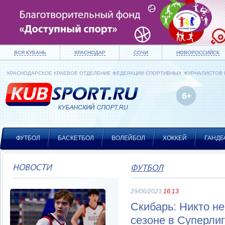
ВСЯ КУБАНЬ
КРАСНОДАР
СОЧИ
НОВОРОССИЙСК
КРАСНОДАРСКОЕ КРАЕВОЕ ОТДЕЛЕНИЕ ФЕДЕРАЦИИ СПОРТИВНЫХ ЖУРНАЛИСТОВ
ФУТБОЛ
БАСКЕТБОЛ
ВОЛЕЙБОЛ
ХОККЕЙ
ГАНДБ
НОВОСТИ
ФУТБОЛ
29/06/2023
16:13
Скибарь: Никто н
сезоне в Суперлиг