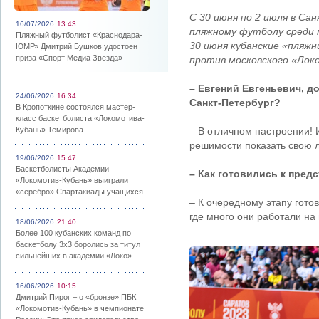
С 30 июня по 2 июля в С
16/07/2026
13:43
пляжному футболу среди 
Пляжный футболист «Краснодара-
30 июня кубанские «пляж
ЮМР» Дмитрий Бушков удостоен
приза «Спорт Медиа Звезда»
против московского «Лок
– Евгений Евгеньевич, д
24/06/2026
16:34
Санкт-Петербург?
В Кропоткине состоялся мастер-
класс баскетболиста «Локомотива-
Кубань» Темирова
– В отличном настроении! 
решимости показать свою л
19/06/2026
15:47
Баскетболисты Академии
– Как готовились к пре
«Локомотив-Кубань» выиграли
«серебро» Спартакиады учащихся
– К очередному этапу гото
где много они работали на
18/06/2026
21:40
Более 100 кубанских команд по
баскетболу 3х3 боролись за титул
сильнейших в академии «Локо»
16/06/2026
10:15
Дмитрий Пирог – о «бронзе» ПБК
«Локомотив-Кубань» в чемпионате