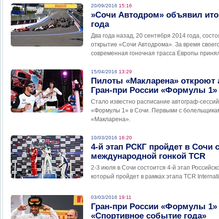
20/09/2016
15:16
»Сочи Автодром» объявил ито
года
Два года назад, 20 сентября 2014 года, сос
открытие «Сочи Автодрома». За время свое
современная гоночная трасса Европы принял
15/04/2016
13:29
Пилоты «Макларена» откроют 
Гран-при России «Формулы 1»
Стало известно расписание автограф-сессий
«Формулы 1» в Сочи. Первыми с болельщик
«Макларена».
10/03/2016
16:20
4-й этап РСКГ пройдет в Сочи 
международной гонкой TCR
2-3 июля в Сочи состоится 4-й этап Российск
который пройдет в рамках этапа TCR Internati
03/03/2016
19:11
Гран-при России «Формулы 1»
«Спортивное событие года»