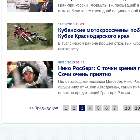
Гран-при России «Формулы 1», прошедший в о
стал победителем ежегодной национальной 
11/01/2016
15:03
Кубанские мотокроссмены поб
Кубке Краснодарского края
В Туапсинском районе прошел открытый Кубо
мотокроссу.
08/10/2015
08:49
Нико Росберг: С точки зрения 
Сочи очень приятно
Пилот заводской команды Mercedes Нико Росб
ощущениях от «Сочи Автодрома», самых инт
целях на предстоящий Гран-при России.
..
1
2
3
4
5
6
7
18
19
<< Предыдущая