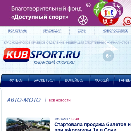
ВСЯ КУБАНЬ
КРАСНОДАР
СОЧИ
НОВОРОССИЙСК
КРАСНОДАРСКОЕ КРАЕВОЕ ОТДЕЛЕНИЕ ФЕДЕРАЦИИ СПОРТИВНЫХ ЖУРНАЛИСТОВ
ФУТБОЛ
БАСКЕТБОЛ
ВОЛЕЙБОЛ
ХОККЕЙ
ГАНДБ
АВТО-МОТО
ВСЕ НОВОСТИ
19/01/2017
10:40
Стартовала продажа билетов н
при «Формулы 1» в Сочи