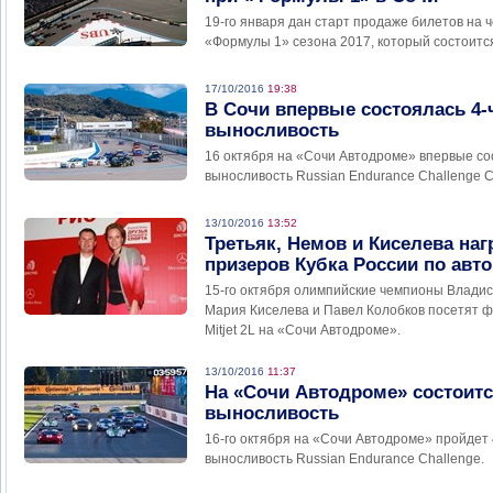
19-го января дан старт продаже билетов на 
«Формулы 1» сезона 2017, который состоится
17/10/2016
19:38
В Сочи впервые состоялась 4-
выносливость
16 октября на «Сочи Автодроме» впервые сос
выносливость Russian Endurance Challenge C
13/10/2016
13:52
Третьяк, Немов и Киселева наг
призеров Кубка России по авт
15-го октября олимпийские чемпионы Владис
Мария Киселева и Павел Колобков посетят ф
Mitjet 2L на «Сочи Автодроме».
13/10/2016
11:37
На «Сочи Автодроме» состоится
выносливость
16-го октября на «Сочи Автодроме» пройдет 
выносливость Russian Endurance Challenge.