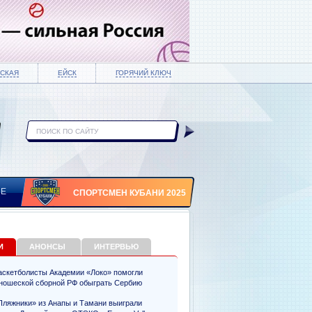
СКАЯ
ЕЙСК
ГОРЯЧИЙ КЛЮЧ
ИЕ
СПОРТСМЕН КУБАНИ 2025
И
АНОНСЫ
ИНТЕРВЬЮ
аскетболисты Академии «Локо» помогли
ношеской сборной РФ обыграть Сербию
Пляжники» из Анапы и Тамани выиграли