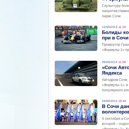
Скульптуру бол
напротив главн
парке Сочи.
12/09/2014
11:18
Болиды ко
при в Сочи
Промоутер Гран
«Формулы-1» при
09/09/2014
11:08
»Сочи Авто
Яндекса
Автодром Сочи, 
«Формулы-1», в
популярного рос
04/09/2014
18:44
В Сочи дан
волонтеро
4 сентября в Со
которой – подго