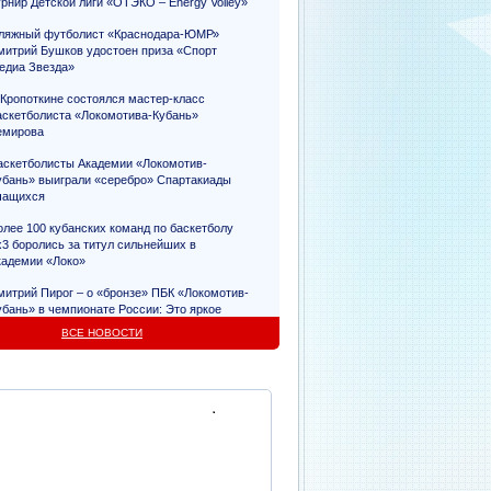
урнир Детской лиги «ОТЭКО – Energy Volley»
ляжный футболист «Краснодара-ЮМР»
митрий Бушков удостоен приза «Спорт
едиа Звезда»
 Кропоткине состоялся мастер-класс
аскетболиста «Локомотива-Кубань»
емирова
аскетболисты Академии «Локомотив-
убань» выиграли «серебро» Спартакиады
чащихся
олее 100 кубанских команд по баскетболу
х3 боролись за титул сильнейших в
кадемии «Локо»
митрий Пирог – о «бронзе» ПБК «Локомотив-
убань» в чемпионате России: Это яркое
видетельство упорного труда
ВСЕ НОВОСТИ