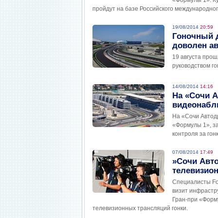
«Формулы 1». Ку
пройдут на базе Российского международног
19/08/2014
20:59
Гоночный 
доволен а
19 августа про
руководством го
14/08/2014
14:16
На «Сочи А
видеонаблю
На «Сочи Автод
«Формулы 1», з
контроля за гон
07/08/2014
17:49
»Сочи Авт
телевизио
Специалисты Fo
визит инфрастр
Гран-при «Форму
телевизионных трансляций гонки.