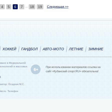
..
4
5
6
7
18
19
Следующая >>
ХОККЕЙ
ГАНДБОЛ
АВТО-МОТО
ЛЕТНИЕ
ЗИМНИЕ
овано в Федеральной
технологий и массовых
При использовании материалов ссылка на
сайт «Кубанский спорт.RU» обязательна!
8
актор: Осадник М.С.
er.ru. Телефон
КРАСНОДАРСКОЕ КРАЕВОЕ ОТ
ИКА КОНФИДЕНЦИАЛЬНОСТИ