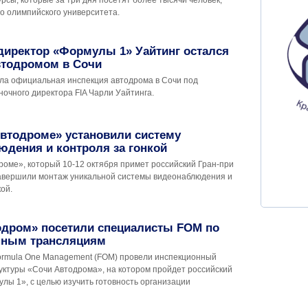
рсы, которые за три дня посетят более тысячи человек,
о олимпийского университета.
директор «Формулы 1» Уайтинг остался
втодромом в Сочи
шла официальная инспекция автодрома в Сочи под
ночного директора FIA Чарли Уайтинга.
втодроме» установили систему
дения и контроля за гонкой
роме», который 10-12 октября примет российский Гран-при
авершили монтаж уникальной системы видеонаблюдения и
кой.
одром» посетили специалисты FOM по
нным трансляциям
rmula One Management (FOM) провели инспекционный
уктуры «Сочи Автодрома», на котором пройдет российский
лы 1», с целью изучить готовность организации