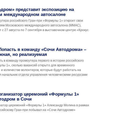
одром» представит экспозицию на
м международном автосалоне
утера российского Гран-при «Формулы 1» откроет свои
лям Московского международного автосалона (ММАС),
 с 27 августа по 7 сентября в выставочном центре «Крокус
Попасть в команду «Сочи Автодрома» –
жная, но реализуемая
сть в команду промоутера первого в истории российского
лы 1», сколько вакансий открыто для временного
 и количестве волонтеров, которые будут работать на
ал начальник отдела управления человеческими ресурсами
рганизатор церемоний «Формулы 1»
тодром в Сочи
затор церемоний «Формулы 1» Александр Молина в рамках
оссийскому Гран-при побывал на «Сочи Автодроме»