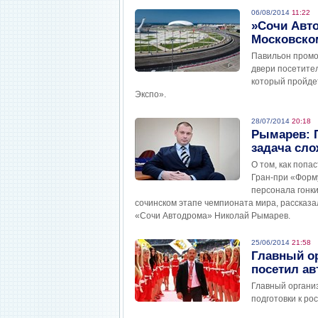
06/08/2014
11:22
»Сочи Авт
Московско
Павильон промо
двери посетите
который пройдет
Экспо».
28/07/2014
20:18
Рымарев: 
задача сло
О том, как попа
Гран-при «Форму
персонала гонки
сочинском этапе чемпионата мира, рассказ
«Сочи Автодрома» Николай Рымарев.
25/06/2014
21:58
Главный о
посетил ав
Главный органи
подготовки к р