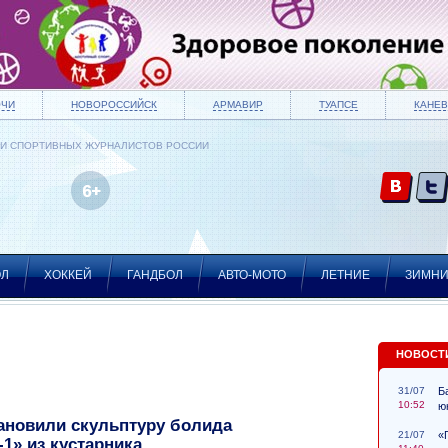
ОЧИ
НОВОРОССИЙСК
АРМАВИР
ТУАПСЕ
КАНЕВ
ИИ СПОРТИВНЫХ ЖУРНАЛИСТОВ РОССИИ
ОЛ
ХОККЕЙ
ГАНДБОЛ
АВТО-МОТО
ЛЕТНИЕ
ЗИМН
НОВОСТ
31/07
Б
10:52
ю
ановили скульптуру болида
21/07
«
1» из кустарника