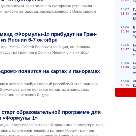
11:40
т
ида «Формулы-1» из зеленого кустарника установили
16/07
П
ой трибуны автодрома, расположенного в Олимпийском
13:43
Д
М
24/06
В
16:34
б
манд «Формулы-1» прибудут на Гран-
Т
 из Японии 6-7 октября
19/06
Б
-при России Сергей Воробьев сообщил, что болиды
15:47
К
будут на Гран-при в Сочи из Японии 6 и 7 октября
у
18/06
Б
21:40
3
дром» появится на картах и панорамах
а
16/06
Д
где в октябре пройдет первый российский этап гран-при
10:15
К
 ближайшее время появится на картах и панорамах
с
сийского поисковика Яндекс.
 старт образовательной программе для
в «Формулы 1»
чи дан старт образовательной программе промоутера, цель
товить волонтеров первого в истории России Гран-при