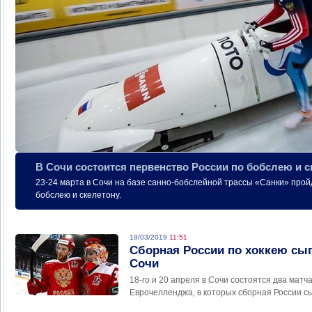
В Сочи состоится первенство России по бобслею и с
23-24 марта в Сочи на базе санно-бобслейной трассы «Санки» прой
бобслею и скелетону.
19/03/2019
11:51
Сборная России по хоккею сыг
Сочи
18-го и 20 апреля в Сочи состоятся два матча
Еврочелленджа, в которых сборная России с