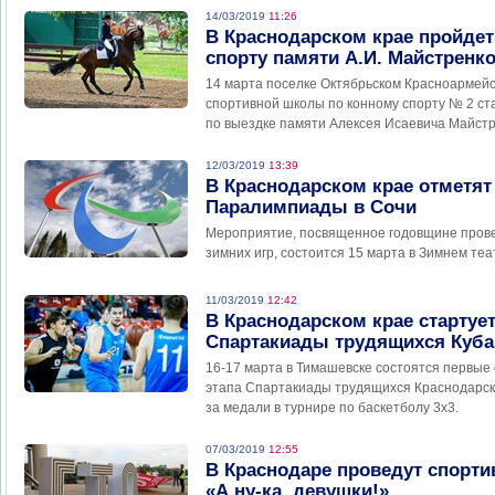
14/03/2019
11:26
В Краснодарском крае пройдет
спорту памяти А.И. Майстренк
14 марта поселке Октябрьском Красноармейс
спортивной школы по конному спорту № 2 ст
по выездке памяти Алексея Исаевича Майстр
12/03/2019
13:39
В Краснодарском крае отметя
Паралимпиады в Сочи
Мероприятие, посвященное годовщине пров
зимних игр, состоится 15 марта в Зимнем теа
11/03/2019
12:42
В Краснодарском крае стартуе
Спартакиады трудящихся Куба
16-17 марта в Тимашевске состоятся первые
этапа Спартакиады трудящихся Краснодарск
за медали в турнире по баскетболу 3х3.
07/03/2019
12:55
В Краснодаре проведут спорт
«А ну-ка, девушки!»