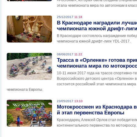
«Росгонки», которая была создана специаль
этапа чемпионата мира по автогонкам в кла
25/12/2017
11:18
В Краснодаре наградили лучш
чемпионата южной дрифт-лиг
В Краснодаре состоялось награждение побе
чемпионата южной дрифт-лиги YDL-2017.
08/06/2017
11:22
Трасса в «Орленке» готова при
чемпионата мира по мотокрос
10-11 июня 2017 года на трассе спортивно-т
Всероссийского детского центра «Орленок» 
состоится российский этап чемпионата мира 
чемпионата Европы.
23/05/2017
13:10
Мотокроссмен из Краснодара в
й этап первенства Европы
Краснодарец Алексей Орлов стал победител
континентального первенства по мотокроссу