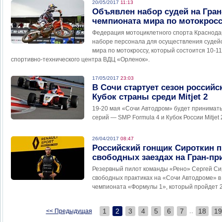
20/05/2017
11:13
Объявлен набор судей на Гран
чемпионата мира по мотокросс
Федерация мотоциклетного спорта Краснодар
наборе персонала для осуществления судейс
мира по мотокроссу, который состоится 10-1
спортивно-технического центра ВДЦ «Орленок».
17/05/2017
23:03
В Сочи стартует сезон россий
Кубок страны среди Mitjet 2
19-20 мая «Сочи Автодром» будет принимать
серий — SMP Formula 4 и Кубок России Mitjet 
26/04/2017
08:47
Российский гонщик Сироткин п
свободных заездах на Гран-пр
Резервный пилот команды «Рено» Сергей Сир
свободных практиках на «Сочи Автодроме» в 
чемпионата «Формулы 1», который пройдет 2
..
1
2
3
4
5
6
7
18
19
<< Предыдущая