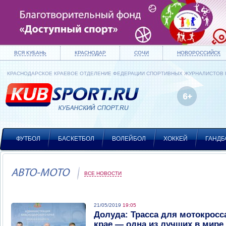
ВСЯ КУБАНЬ
КРАСНОДАР
СОЧИ
НОВОРОССИЙСК
КРАСНОДАРСКОЕ КРАЕВОЕ ОТДЕЛЕНИЕ ФЕДЕРАЦИИ СПОРТИВНЫХ ЖУРНАЛИСТОВ
ФУТБОЛ
БАСКЕТБОЛ
ВОЛЕЙБОЛ
ХОККЕЙ
ГАНДБ
АВТО-МОТО
ВСЕ НОВОСТИ
21/05/2019
19:05
Долуда: Трасса для мотокросс
крае — одна из лучших в мире