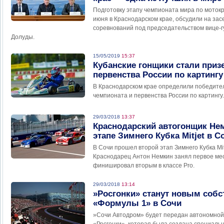
Подготовку этапу чемпионата мира по мотокр
июня в Краснодарском крае, обсудили на зас
соревнований под председательством вице-
Долуды.
15/05/2019
15:37
Кубанские гонщики стали призе
первенства России по картингу
В Краснодарском крае определили победител
чемпионата и первенства России по картингу.
29/03/2018
13:37
Краснодарский автогонщик Не
этапе Зимнего Кубка Mitjet в С
В Сочи прошел второй этап Зимнего Кубка Mit
Краснодарец Антон Немкин занял первое мест
финишировал вторым в классе Pro.
29/03/2018
13:14
»Росгонки» станут новым соб
«Формулы 1» в Сочи
»Сочи Автодром» будет передан автономной