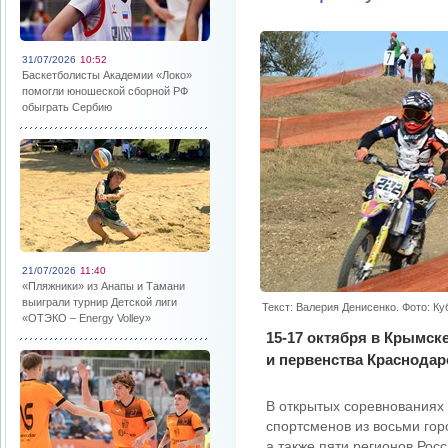
31/07/2026
10:52
Баскетболисты Академии «Локо»
помогли юношеской сборной РФ
обыграть Сербию
21/07/2026
11:40
«Пляжники» из Анапы и Тамани
выиграли турнир Детской лиги
Текст: Валерия Денисенко. Фото: К
«ОТЭКО – Energy Volley»
15-17 октября в Крымск
и первенства Краснодар
В открытых соревнованиях
спортсменов из восьми гор
а также пяти регионов Росс