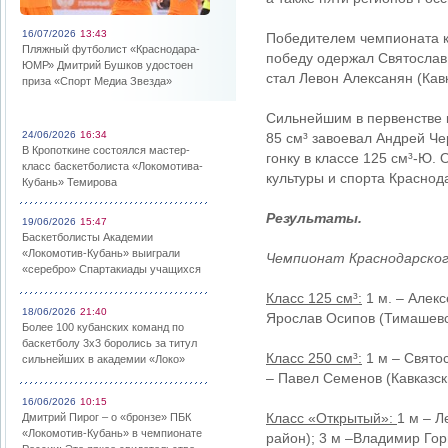
16/07/2026
13:43
Победителем чемпионата кр
Пляжный футболист «Краснодара-
победу одержал Святослав
ЮМР» Дмитрий Бушков удостоен
стал Левон Алексанян (Кав
приза «Спорт Медиа Звезда»
Сильнейшим в первенстве к
24/06/2026
16:34
85 см³ завоевал Андрей Че
В Кропоткине состоялся мастер-
гонку в классе 125 см³-Ю.
класс баскетболиста «Локомотива-
культуры и спорта Краснода
Кубань» Темирова
Результаты.
19/06/2026
15:47
Баскетболисты Академии
«Локомотив-Кубань» выиграли
Чемпионат Краснодарског
«серебро» Спартакиады учащихся
Класс 125 см³:
1 м. – Алекс
18/06/2026
21:40
Ярослав Осипов (Тимашевс
Более 100 кубанских команд по
баскетболу 3х3 боролись за титул
Класс 250 см³:
1 м – Святос
сильнейших в академии «Локо»
– Павел Семенов (Кавказск
16/06/2026
10:15
Класс «Открытый»:
1 м – Л
Дмитрий Пирог – о «бронзе» ПБК
«Локомотив-Кубань» в чемпионате
район); 3 м –Владимир Гор