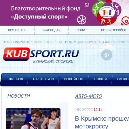
ВСЯ КУБАНЬ
КРАСНОДАР
СОЧИ
НОВОРОССИЙСК
КРАСНОДАРСКОЕ КРАЕВОЕ ОТДЕЛЕНИЕ ФЕДЕРАЦИИ СПОРТИВНЫХ ЖУРНАЛИСТОВ
ФУТБОЛ
БАСКЕТБОЛ
ВОЛЕЙБОЛ
ХОККЕЙ
ГАНДБ
НОВОСТИ
АВТО-МОТО
18/10/2022
12:14
В Крымске прошел
мотокроссу