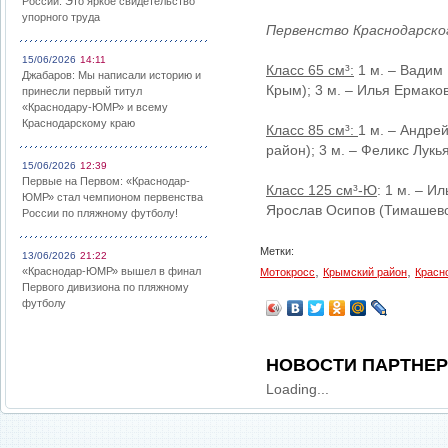
России: Это яркое свидетельство
упорного труда
Первенство Краснодарског
15/06/2026
14:11
Класс 65 см³:
1 м. – Вадим 
Джабаров: Мы написали историю и
Крым); 3 м. – Илья Ермаков
принесли первый титул
«Краснодару-ЮМР» и всему
Краснодарскому краю
Класс 85 см³:
1 м. – Андре
район); 3 м. – Феликс Лукь
15/06/2026
12:39
Первые на Первом: «Краснодар-
Класс 125 см³-Ю
: 1 м. – И
ЮМР» стал чемпионом первенства
Ярослав Осипов (Тимашевс
России по пляжному футболу!
Метки:
13/06/2026
21:22
,
,
«Краснодар-ЮМР» вышел в финал
Мотокросс
Крымский район
Красн
Первого дивизиона по пляжному
футболу
НОВОСТИ ПАРТНЕ
Loading...