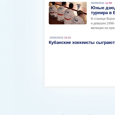
30/09/2011
11:58
Юные дзюд
турнира в 
В станице Воро
и девушек 1998-
милиции на при
23/04/2010
10:31
Кубанские хоккеисты сыграют