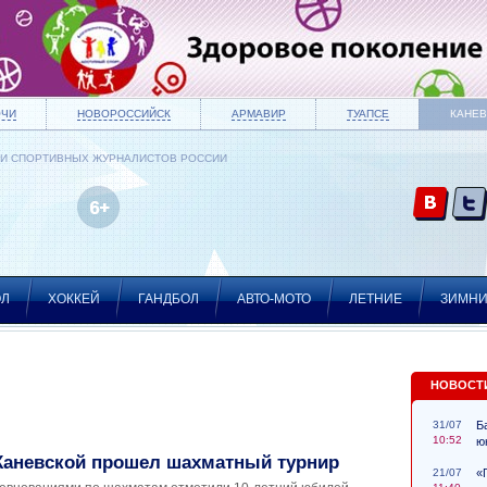
ОЧИ
НОВОРОССИЙСК
АРМАВИР
ТУАПСЕ
КАНЕВ
ИИ СПОРТИВНЫХ ЖУРНАЛИСТОВ РОССИИ
ОЛ
ХОККЕЙ
ГАНДБОЛ
АВТО-МОТО
ЛЕТНИЕ
ЗИМН
НОВОСТ
31/07
Б
10:52
ю
 Каневской прошел шахматный турнир
21/07
«