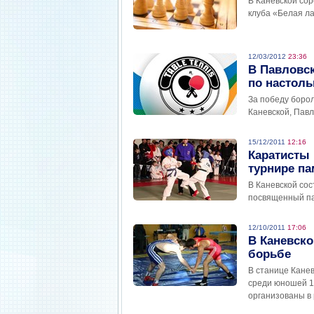
В Каневской со
клуба «Белая ла
12/03/2012
23:36
В Павловс
по настоль
За победу борол
Каневской, Павл
15/12/2011
12:16
Каратисты
турнире па
В Каневской сос
посвященный па
12/10/2011
17:06
В Каневско
борьбе
В станице Канев
среди юношей 19
организованы в 