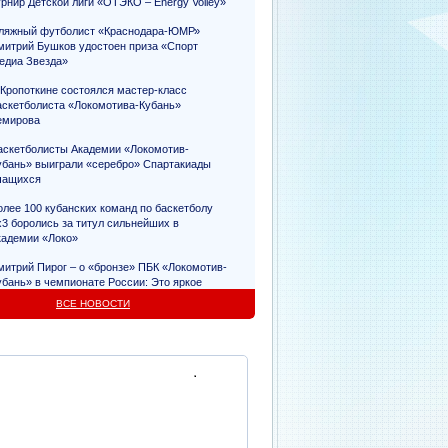
урнир Детской лиги «ОТЭКО – Energy Volley»
ляжный футболист «Краснодара-ЮМР»
митрий Бушков удостоен приза «Спорт
едиа Звезда»
 Кропоткине состоялся мастер-класс
аскетболиста «Локомотива-Кубань»
емирова
аскетболисты Академии «Локомотив-
убань» выиграли «серебро» Спартакиады
чащихся
олее 100 кубанских команд по баскетболу
х3 боролись за титул сильнейших в
кадемии «Локо»
митрий Пирог – о «бронзе» ПБК «Локомотив-
убань» в чемпионате России: Это яркое
видетельство упорного труда
ВСЕ НОВОСТИ