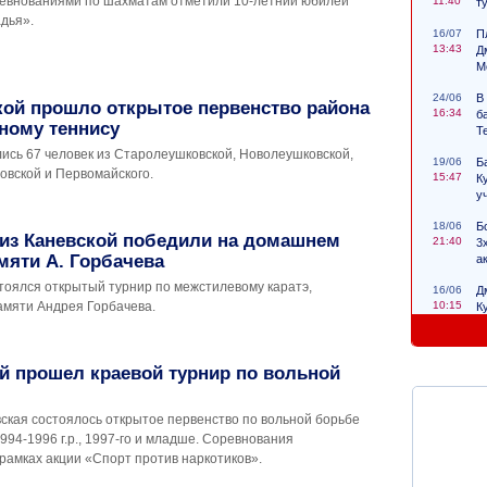
ревнованиями по шахматам отметили 10-летний юбилей
11:40
т
дья».
16/07
П
13:43
Д
М
24/06
В
кой прошло открытое первенство района
16:34
б
ному теннису
Т
ись 67 человек из Старолеушковской, Новолеушковской,
19/06
Б
овской и Первомайского.
15:47
К
у
18/06
Б
 из Каневской победили на домашнем
21:40
3
мяти А. Горбачева
а
тоялся открытый турнир по межстилевому каратэ,
16/06
Д
10:15
мяти Андрея Горбачева.
К
с
й прошел краевой турнир по вольной
ская состоялось открытое первенство по вольной борьбе
94-1996 г.р., 1997-го и младше. Соревнования
рамках акции «Спорт против наркотиков».