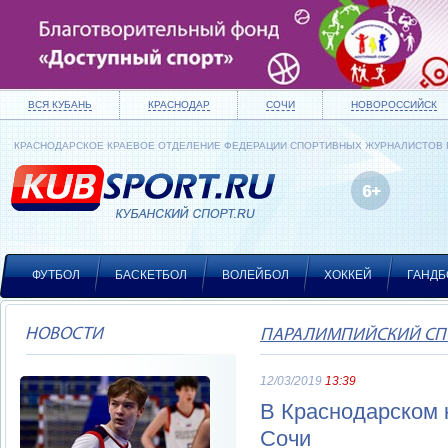
ВСЯ КУБАНЬ
КРАСНОДАР
СОЧИ
НОВОРОССИЙСК
КРАСНОДАРСКОЕ КРАЕВОЕ ОТДЕЛЕНИЕ ФЕДЕРАЦИИ СПОРТИВНЫХ ЖУРНАЛИСТОВ
ФУТБОЛ
БАСКЕТБОЛ
ВОЛЕЙБОЛ
ХОККЕЙ
ГАНДБ
НОВОСТИ
ПАРАЛИМПИЙСКИЙ СП
12/03/2019
13:39
В Краснодарском 
Сочи