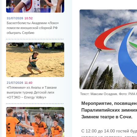
31/07/2026
10:52
Баскетболисты Академии «Локо»
помогли юношеской сборной РФ
обыграть Сербию
21/07/2026
11:40
«Пляжники» из Анапы и Тамани
выиграли турнир Детской лиги
Текст: Максим Осадник. Фото: РИА
«ОТЭКО – Energy Volley»
Мероприятие, посвящен
Паралимпийских зимних 
Зимнем театре в Сочи.
С 12.00 до 14.00 гостей б