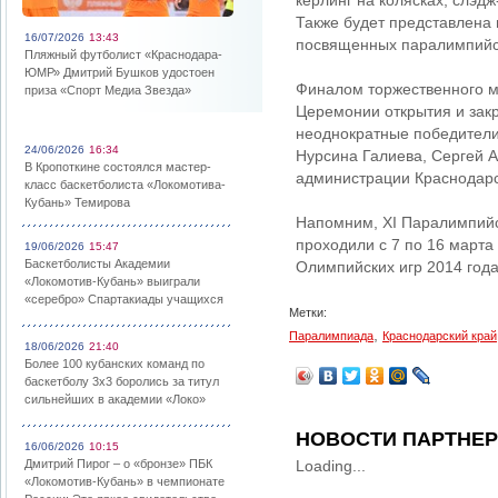
керлинг на колясках, слэд
Также будет представлена 
16/07/2026
13:43
посвященных паралимпийс
Пляжный футболист «Краснодара-
ЮМР» Дмитрий Бушков удостоен
Финалом торжественного ме
приза «Спорт Медиа Звезда»
Церемонии открытия и зак
неоднократные победители
24/06/2026
16:34
Нурсина Галиева, Сергей 
В Кропоткине состоялся мастер-
администрации Краснодарс
класс баскетболиста «Локомотива-
Кубань» Темирова
Напомним, XI Паралимпийс
проходили с 7 по 16 марта
19/06/2026
15:47
Баскетболисты Академии
Олимпийских игр 2014 года
«Локомотив-Кубань» выиграли
«серебро» Спартакиады учащихся
Метки:
,
Паралимпиада
Краснодарский край
18/06/2026
21:40
Более 100 кубанских команд по
баскетболу 3х3 боролись за титул
сильнейших в академии «Локо»
НОВОСТИ ПАРТНЕ
16/06/2026
10:15
Дмитрий Пирог – о «бронзе» ПБК
Loading...
«Локомотив-Кубань» в чемпионате