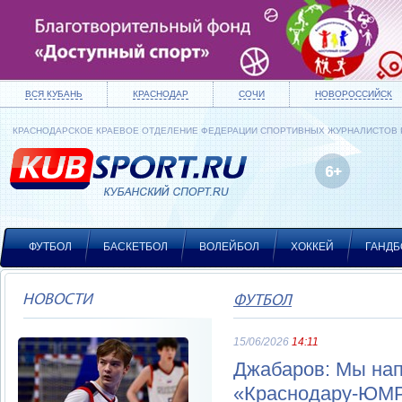
ВСЯ КУБАНЬ
КРАСНОДАР
СОЧИ
НОВОРОССИЙСК
КРАСНОДАРСКОЕ КРАЕВОЕ ОТДЕЛЕНИЕ ФЕДЕРАЦИИ СПОРТИВНЫХ ЖУРНАЛИСТОВ
ФУТБОЛ
БАСКЕТБОЛ
ВОЛЕЙБОЛ
ХОККЕЙ
ГАНДБ
НОВОСТИ
ФУТБОЛ
15/06/2026
14:11
Джабаров: Мы нап
«Краснодару-ЮМР