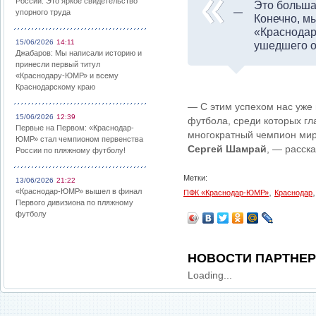
России: Это яркое свидетельство
Это большая
упорного труда
Конечно, м
«Краснодар
15/06/2026
14:11
ушедшего от
Джабаров: Мы написали историю и
принесли первый титул
«Краснодару-ЮМР» и всему
Краснодарскому краю
— С этим успехом нас уже
15/06/2026
12:39
футбола, среди которых г
Первые на Первом: «Краснодар-
многократный чемпион ми
ЮМР» стал чемпионом первенства
Сергей Шамрай
, — расск
России по пляжному футболу!
Метки:
13/06/2026
21:22
,
«Краснодар-ЮМР» вышел в финал
ПФК «Краснодар-ЮМР»
Краснодар
Первого дивизиона по пляжному
футболу
НОВОСТИ ПАРТНЕ
Loading...