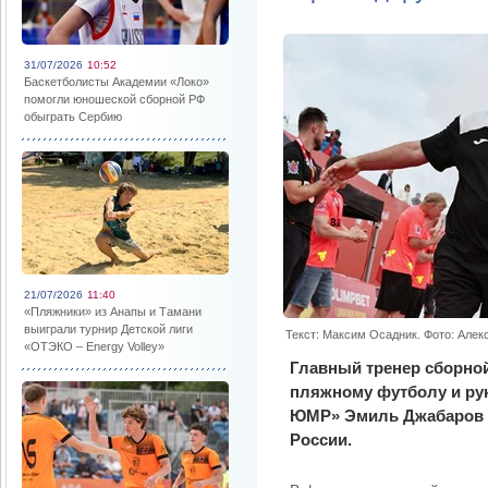
31/07/2026
10:52
Баскетболисты Академии «Локо»
помогли юношеской сборной РФ
обыграть Сербию
21/07/2026
11:40
«Пляжники» из Анапы и Тамани
выиграли турнир Детской лиги
Текст: Максим Осадник. Фото: Але
«ОТЭКО – Energy Volley»
Главный тренер сборной
пляжному футболу и ру
ЮМР» Эмиль Джабаров 
России.