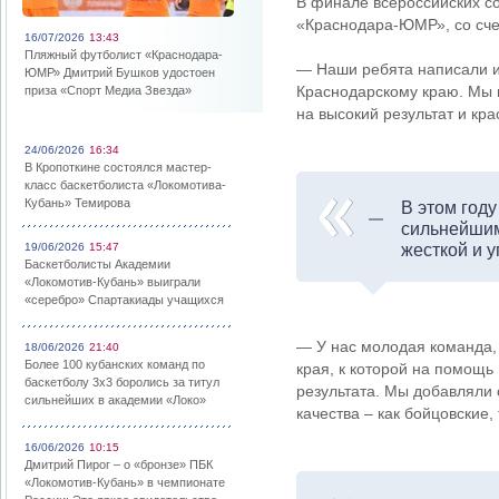
В финале всероссийских с
«Краснодара-ЮМР», со сче
16/07/2026
13:43
Пляжный футболист «Краснодара-
— Наши ребята написали и
ЮМР» Дмитрий Бушков удостоен
Краснодарскому краю. Мы 
приза «Спорт Медиа Звезда»
на высокий результат и кра
24/06/2026
16:34
В Кропоткине состоялся мастер-
класс баскетболиста «Локомотива-
Кубань» Темирова
В этом год
сильнейшим
19/06/2026
15:47
жесткой и 
Баскетболисты Академии
«Локомотив-Кубань» выиграли
«серебро» Спартакиады учащихся
— У нас молодая команда,
18/06/2026
21:40
Более 100 кубанских команд по
края, к которой на помощь
баскетболу 3х3 боролись за титул
результата. Мы добавляли 
сильнейших в академии «Локо»
качества – как бойцовские, 
16/06/2026
10:15
Дмитрий Пирог – о «бронзе» ПБК
«Локомотив-Кубань» в чемпионате