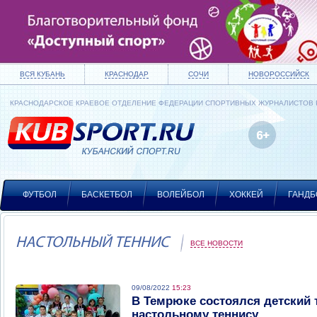
ВСЯ КУБАНЬ
КРАСНОДАР
СОЧИ
НОВОРОССИЙСК
КРАСНОДАРСКОЕ КРАЕВОЕ ОТДЕЛЕНИЕ ФЕДЕРАЦИИ СПОРТИВНЫХ ЖУРНАЛИСТОВ
ФУТБОЛ
БАСКЕТБОЛ
ВОЛЕЙБОЛ
ХОККЕЙ
ГАНДБ
НАСТОЛЬНЫЙ ТЕННИС
ВСЕ НОВОСТИ
09/08/2022
15:23
В Темрюке состоялся детский 
настольному теннису