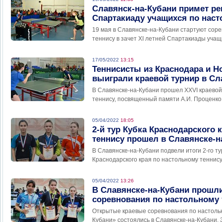
Славянск-на-Кубани примет р
Спартакиаду учащихся по наст
19 мая в Славянске-на-Кубани стартуют сор
теннису в зачет ХI летней Спартакиады учащ
17/05/2022
13:15
Теннисисты из Краснодара и Н
выиграли краевой турнир в Сл
В Славянске-на-Кубани прошел XXVI краевой
теннису, посвященный памяти А.И. Проценко
05/04/2022
18:05
2-й тур Кубка Краснодарского 
теннису прошел в Славянске-н
В Славянске-на-Кубани подвели итоги 2-го ту
Краснодарского края по настольному теннис
05/04/2022
13:26
В Славянске-на-Кубани прошл
соревнования по настольному 
Открытые краевые соревнования по настол
Кубани» состоялись в Славянске-на-Кубани.