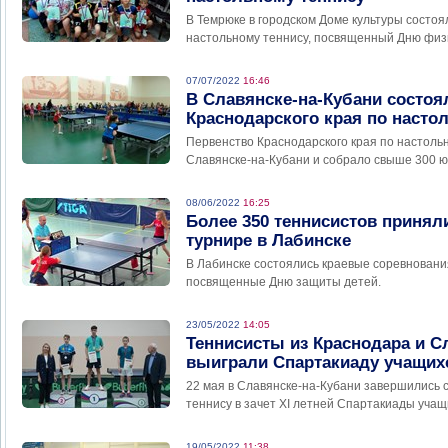
В Темрюке в городском Доме культуры состоя
настольному теннису, посвященный Дню физк
07/07/2022
16:46
В Славянске-на-Кубани состоя
Краснодарского края по насто
Первенство Краснодарского края по настоль
Славянске-на-Кубани и собрало свыше 300 ю
08/06/2022
16:25
Более 350 теннисистов принял
турнире в Лабинске
В Лабинске состоялись краевые соревновани
посвященные Дню защиты детей.
23/05/2022
14:05
Теннисисты из Краснодара и С
выиграли Спартакиаду учащих
22 мая в Славянске-на-Кубани завершились 
теннису в зачет ХI летней Спартакиады учащ
19/05/2022
11:38