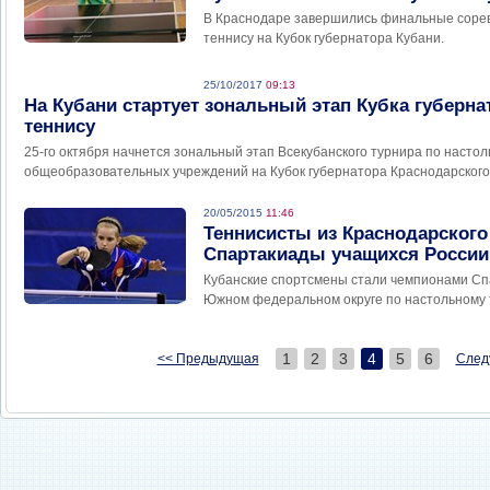
В Краснодаре завершились финальные соре
теннису на Кубок губернатора Кубани.
25/10/2017
09:13
На Кубани стартует зональный этап Кубка губерна
теннису
25-го октября начнется зональный этап Всекубанского турнира по насто
общеобразовательных учреждений на Кубок губернатора Краснодарского
20/05/2015
11:46
Теннисисты из Краснодарского
Спартакиады учащихся России
Кубанские спортсмены стали чемпионами Сп
Южном федеральном округе по настольному 
1
2
3
4
5
6
<< Предыдущая
След