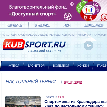
ВСЯ КУБАНЬ
КРАСНОДАР
СОЧИ
НОВОРОССИЙСК
КРАСНОДАРСКОЕ КРАЕВОЕ ОТДЕЛЕНИЕ ФЕДЕРАЦИИ СПОРТИВНЫХ ЖУРНАЛИСТОВ
ФУТБОЛ
БАСКЕТБОЛ
ВОЛЕЙБОЛ
ХОККЕЙ
ГАНДБ
НАСТОЛЬНЫЙ ТЕННИС
ВСЕ НОВОСТИ
15/05/2019
09:06
Спортсмены из Краснодара вы
края по настольному теннису