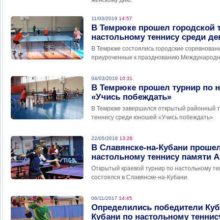
женскому дню.
11/03/2019
14:57
В Темрюке прошел городской 
настольному теннису среди д
В Темрюке состоялись городские соревновани
приуроченные к празднованию Международно
04/03/2019
10:31
В Темрюке прошел турнир по 
«Учись побеждать»
В Темрюке завершился открытый районный т
теннису среди юношей «Учись побеждать».
22/05/2018
13:28
В Славянске-на-Кубани прошел
настольному теннису памяти А
Открытый краевой турнир по настольному те
состоялся в Славянске-на-Кубани.
06/11/2017
14:45
Определились победители Куб
Кубани по настольному теннис