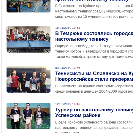
В Славянске-на-Кубани прошло первенство К
настольному теннису среди учащихся, которо
спортсменов из 15 муниципалитетов региона
18/04/2019
10:53
В Темрюке состоялись городск
настольному теннису
Определены победители 7-го тура чемпиона
теннису, который завершился в городском сп
также матчевой встречи между детскими ком
03/04/2019
10:56
Теннисисты из Славянска-на-К
Новороссийска стали призерам
В Славянске-на-Кубани состоялись соревнов
среди юношей и девушек 2004-2006 годов ро
12/03/2019
10:46
Турнир по настольному теннис
Успенском районе
В селе Коноково Успенского района состояли
настольному теннису среди девушек, посв