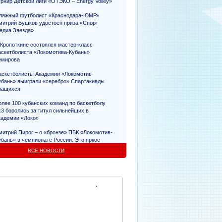
урнир Детской лиги «ОТЭКО – Energy Volley»
ляжный футболист «Краснодара-ЮМР»
митрий Бушков удостоен приза «Спорт
едиа Звезда»
 Кропоткине состоялся мастер-класс
аскетболиста «Локомотива-Кубань»
емирова
аскетболисты Академии «Локомотив-
убань» выиграли «серебро» Спартакиады
чащихся
олее 100 кубанских команд по баскетболу
х3 боролись за титул сильнейших в
кадемии «Локо»
митрий Пирог – о «бронзе» ПБК «Локомотив-
убань» в чемпионате России: Это яркое
видетельство упорного труда
ВСЕ НОВОСТИ