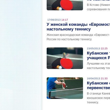
В Кстово (Нижег
соревнования по
17/06/2013
14:17
У женской команды «Евромост-
настольному теннису
Женская краснодарская команда «Евромост-
России по настольному теннису.
23/05/2013
22:25
Кубанские
учащихся 
Лучшими на эта
настольному те
16/04/2013
21:33
Кубанские 
первенств
В станице Кане
юношеское перв
теннису.