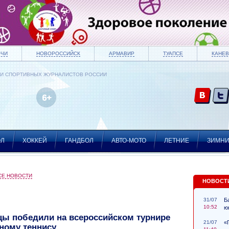
ОЧИ
НОВОРОССИЙСК
АРМАВИР
ТУАПСЕ
КАНЕВ
ИИ СПОРТИВНЫХ ЖУРНАЛИСТОВ РОССИИ
ОЛ
ХОККЕЙ
ГАНДБОЛ
АВТО-МОТО
ЛЕТНИЕ
ЗИМН
СЕ НОВОСТИ
НОВОСТ
31/07
Б
10:52
ю
цы победили на всероссийском турнире
21/07
«
ному теннису