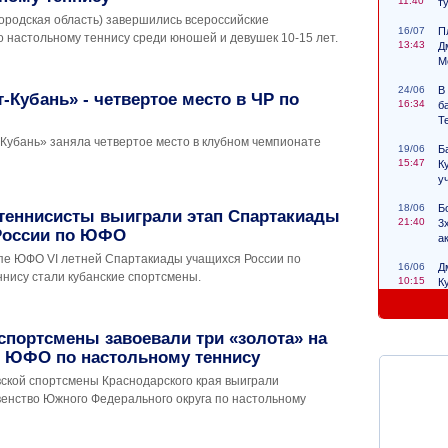
11:40
т
ородская область) завершились всероссийские
16/07
П
 настольному теннису среди юношей и девушек 10-15 лет.
13:43
Д
М
24/06
В
Кубань» - четвертое место в ЧР по
16:34
б
Т
Кубань» заняла четвертое место в клубном чемпионате
19/06
Б
15:47
К
у
18/06
Б
 теннисисты выиграли этап Спартакиады
21:40
3
России по ЮФО
а
пе ЮФО VI летней Спартакиады учащихся России по
16/06
Д
ннису стали кубанские спортсмены.
10:15
К
с
спортсмены завоевали три «золота» на
е ЮФО по настольному теннису
вской спортсмены Краснодарского края выиграли
енство Южного Федерального округа по настольному