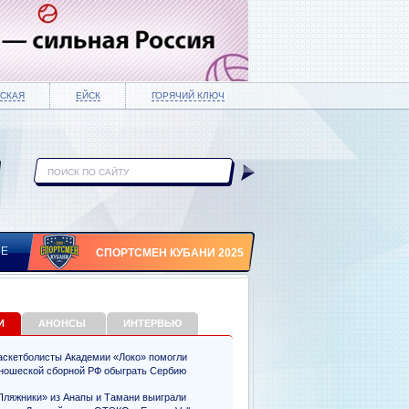
СКАЯ
ЕЙСК
ГОРЯЧИЙ КЛЮЧ
ИЕ
СПОРТСМЕН КУБАНИ 2025
И
АНОНСЫ
ИНТЕРВЬЮ
аскетболисты Академии «Локо» помогли
ношеской сборной РФ обыграть Сербию
Пляжники» из Анапы и Тамани выиграли