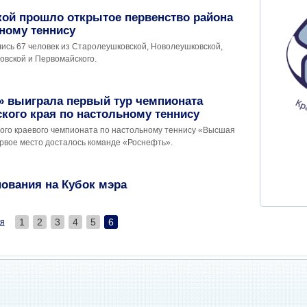
кой прошло открытое первенство района
ному теннису
ись 67 человек из Старолеушковской, Новолеушковской,
овской и Первомайского.
» выиграла первый тур чемпионата
кого края по настольному теннису
того краевого чемпионата по настольному теннису «Высшая
ервое место досталось команде «Роснефть».
нования на Кубок мэра
1
2
3
4
5
6
я