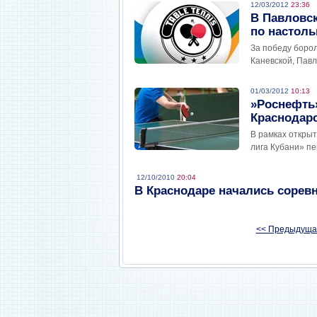
12/03/2012
23:36
В Павловс
по настоль
За победу борол
Каневской, Павл
01/03/2012
10:13
»Роснефть
Краснодарс
В рамках откры
лига Кубани» п
12/10/2010
20:04
В Краснодаре начались сорев
<< Предыдуща