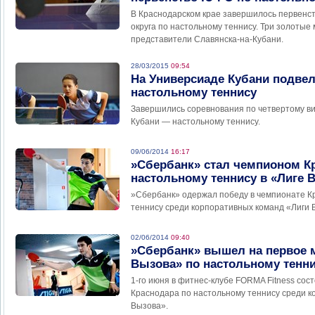
В Краснодарском крае завершилось первенс
округа по настольному теннису. Три золотые
представители Славянска-на-Кубани.
28/03/2015
09:54
На Универсиаде Кубани подвел
настольному теннису
Завершились соревнования по четвертому в
Кубани — настольному теннису.
09/06/2014
16:17
»Сбербанк» стал чемпионом К
настольному теннису в «Лиге 
»Сбербанк» одержал победу в чемпионате К
теннису среди корпоративных команд «Лиги 
02/06/2014
09:40
»Сбербанк» вышел на первое м
Вызова» по настольному тенн
1-го июня в фитнес-клубе FORMA Fitness сос
Краснодара по настольному теннису среди к
Вызова».