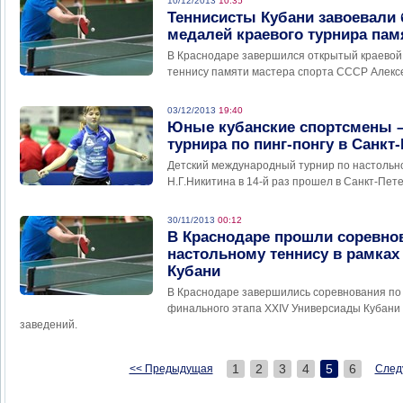
10/12/2013
10:35
Теннисисты Кубани завоевали
медалей краевого турнира па
В Краснодаре завершился открытый краевой
теннису памяти мастера спорта СССР Алекс
03/12/2013
19:40
Юные кубанские спортсмены –
турнира по пинг-понгу в Санкт
Детский международный турнир по настольн
Н.Г.Никитина в 14-й раз прошел в Санкт-Пете
30/11/2013
00:12
В Краснодаре прошли соревно
настольному теннису в рамка
Кубани
В Краснодаре завершились соревнования по 
финального этапа XXIV Универсиады Кубани
заведений.
1
2
3
4
5
6
<< Предыдущая
След