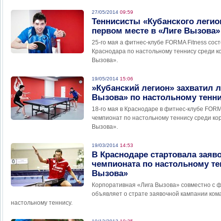
27/05/2014
09:59
Теннисисты «Кубанского легио
первом месте в «Лиге Вызова»
25-го мая а фитнес-клубе FORMA Fitness сос
Краснодара по настольному теннису среди к
Вызова».
19/05/2014
15:06
»Кубанский легион» захватил л
Вызова» по настольному тенн
18-го мая в Краснодаре в фитнес-клубе FORM
чемпионат по настольному теннису среди ко
Вызова».
19/03/2014
14:53
В Краснодаре стартовала заяв
чемпионата по настольному те
Вызова»
Корпоративная «Лига Вызова» совместно с ф
объявляет о страте заявочной кампании ком
настольному теннису.