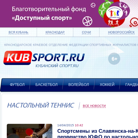
ВСЯ КУБАНЬ
КРАСНОДАР
СОЧИ
НОВОРОССИЙСК
КРАСНОДАРСКОЕ КРАЕВОЕ ОТДЕЛЕНИЕ ФЕДЕРАЦИИ СПОРТИВНЫХ ЖУРНАЛИСТОВ
ФУТБОЛ
БАСКЕТБОЛ
ВОЛЕЙБОЛ
ХОККЕЙ
ГАНДБ
НАСТОЛЬНЫЙ ТЕННИС
ВСЕ НОВОСТИ
14/04/2015
10:42
Спортсмены из Славянска-на-
первенство ЮФО по настольно