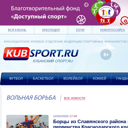
ВСЯ КУБАНЬ
КРАСНОДАР
СОЧИ
НОВОРОССИЙСК
КРАСНОДАРСКОЕ КРАЕВОЕ ОТДЕЛЕНИЕ ФЕДЕРАЦИИ СПОРТИВНЫХ ЖУРНАЛИСТОВ
ФУТБОЛ
БАСКЕТБОЛ
ВОЛЕЙБОЛ
ХОККЕЙ
ГАНДБ
ВОЛЬНАЯ БОРЬБА
ВСЕ НОВОСТИ
12/02/2020
17:00
Борцы из Славянского района
первенства Краснодарского кр