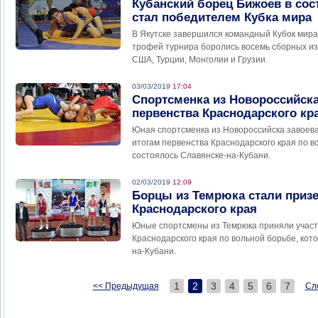
Кубанский борец Бижоев в сос
стал победителем Кубка мира
В Якутске завершился командный Кубок мира 
трофей турнира боролись восемь сборных из 
США, Турции, Монголии и Грузии.
03/03/2019
17:04
Спортсменка из Новороссийска
первенства Краснодарского кр
Юная спортсменка из Новороссийска завоев
итогам первенства Краснодарского края по в
состоялось Славянске-на-Кубани.
02/03/2019
12:09
Борцы из Темрюка стали приз
Краснодарского края
Юные спортсмены из Темрюка приняли участ
Краснодарского края по вольной борьбе, кот
на-Кубани.
1
2
3
4
5
6
7
<< Предыдущая
Сл