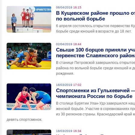
08/04/2019
16:15
В Кущевском районе прошло о
по вольной борьбе
6 апреля состоялось открытое первенство К
борьбе среди юношей в возрасте до 18 лет.
02/04/2019
18:44
Свыше 100 борцов приняли уч
первенстве Славянского район
В станице Петровской завершилось открытое
района по вольной борьбе среди юношей и д
рождения.
18/03/2019
17:02
Спортсменки из Гулькевичей 
чемпионата России по борьбе
В столице Бурятии Улан-Удэ завершился на
женской борьбе. Участие в соревнованиях п
из 30 регионов страны. Краснодарский край 
девять спортсменок.
18/03/2019
16:34