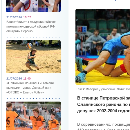
31/07/2026
10:52
Баскетболисты Академии «Локо»
помогли юношеской сборной РФ
обыграть Сербию
21/07/2026
11:40
«Пляжники» из Анапы и Тамани
выиграли турнир Детской лиги
Текст: Валерия Денисенко. Фото: stol
«ОТЭКО – Energy Volley»
В станице Петровской з
Славянского района по
девушек 2002-2004 годо
В соревнованиях, посвяще