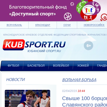
ВСЯ КУБАНЬ
КРАСНОДАР
СОЧИ
НОВОРОССИЙСК
КРАСНОДАРСКОЕ КРАЕВОЕ ОТДЕЛЕНИЕ ФЕДЕРАЦИИ СПОРТИВНЫХ ЖУРНАЛИСТОВ
ФУТБОЛ
БАСКЕТБОЛ
ВОЛЕЙБОЛ
ХОККЕЙ
ГАНДБ
НОВОСТИ
ВОЛЬНАЯ БОРЬБА
02/04/2019
18:44
Свыше 100 борцов
Славянского райо