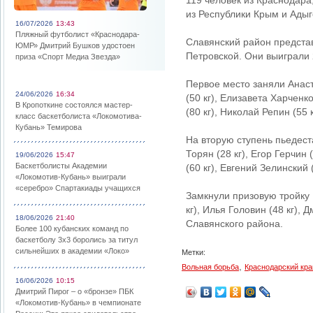
119 человек из Краснодара
из Республики Крым и Адыг
16/07/2026
13:43
Пляжный футболист «Краснодара-
Славянский район предста
ЮМР» Дмитрий Бушков удостоен
Петровской. Они выиграли 
приза «Спорт Медиа Звезда»
Первое место заняли Анаст
24/06/2026
16:34
(50 кг), Елизавета Харченко
В Кропоткине состоялся мастер-
(80 кг), Николай Репин (55 к
класс баскетболиста «Локомотива-
Кубань» Темирова
На вторую ступень пьедест
Торян (28 кг), Егор Герчин 
19/06/2026
15:47
Баскетболисты Академии
(60 кг), Евгений Зелинский 
«Локомотив-Кубань» выиграли
«серебро» Спартакиады учащихся
Замкнули призовую тройку 
кг), Илья Головин (48 кг),
18/06/2026
21:40
Славянского района.
Более 100 кубанских команд по
баскетболу 3х3 боролись за титул
сильнейших в академии «Локо»
Метки:
,
Вольная борьба
Краснодарский кра
16/06/2026
10:15
Дмитрий Пирог – о «бронзе» ПБК
«Локомотив-Кубань» в чемпионате