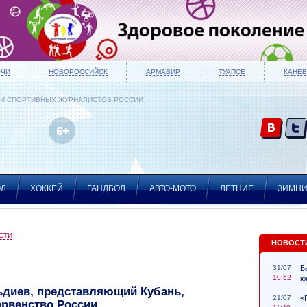
ОЧИ
НОВОРОССИЙСК
АРМАВИР
ТУАПСЕ
КАНЕВ
ИИ СПОРТИВНЫХ ЖУРНАЛИСТОВ РОССИИ
ОЛ
ХОККЕЙ
ГАНДБОЛ
АВТО-МОТО
ЛЕТНИЕ
ЗИМН
СТИ
НОВОСТ
31/07
Б
10:52
ю
ьдиев, представляющий Кубань,
21/07
«
ервенство России