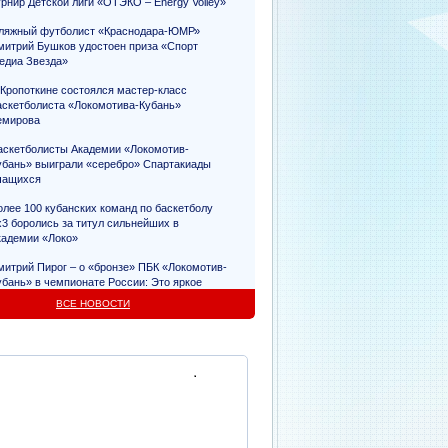
урнир Детской лиги «ОТЭКО – Energy Volley»
ляжный футболист «Краснодара-ЮМР»
митрий Бушков удостоен приза «Спорт
едиа Звезда»
 Кропоткине состоялся мастер-класс
аскетболиста «Локомотива-Кубань»
емирова
аскетболисты Академии «Локомотив-
убань» выиграли «серебро» Спартакиады
чащихся
олее 100 кубанских команд по баскетболу
х3 боролись за титул сильнейших в
кадемии «Локо»
митрий Пирог – о «бронзе» ПБК «Локомотив-
убань» в чемпионате России: Это яркое
видетельство упорного труда
ВСЕ НОВОСТИ