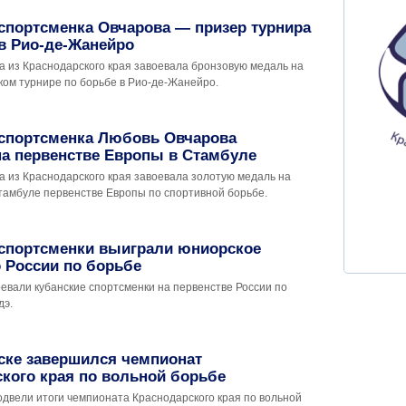
спортсменка Овчарова — призер турнира
в Рио-де-Жанейро
а из Краснодарского края завоевала бронзовую медаль на
ом турнире по борьбе в Рио-де-Жанейро.
 спортсменка Любовь Овчарова
на первенстве Европы в Стамбуле
а из Краснодарского края завоевала золотую медаль на
амбуле первенстве Европы по спортивной борьбе.
 спортсменки выиграли юниорское
 России по борьбе
евали кубанские спортсменки на первенстве России по
дэ.
ске завершился чемпионат
кого края по вольной борьбе
одвели итоги чемпионата Краснодарского края по вольной