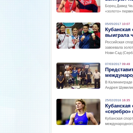
Борец Давид Че
«золото» первен
05/05/2017
10:07
Кубанская
выиграла 
Российская спо
завоевала золо
Нови-Сад (Сербия
07/03/2017
09:49
Представи
междунаро
В Калининграде
Андрея Шумилина
25/02/2016
16:35
Кубанская
«серебро» 
Кубанская спор
международного