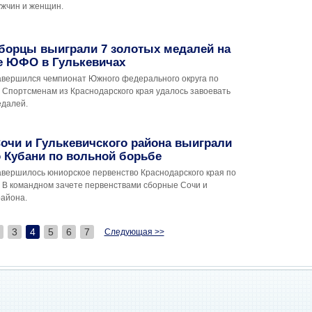
ужчин и женщин.
 борцы выиграли 7 золотых медалей на
е ЮФО в Гулькевичах
завершился чемпионат Южного федерального округа по
 Спортсменам из Краснодарского края удалось завоевать
едалей.
очи и Гулькевичского района выиграли
 Кубани по вольной борьбе
завершилось юниорское первенство Краснодарского края по
. В командном зачете первенствами сборные Сочи и
района.
3
4
5
6
7
Следующая >>