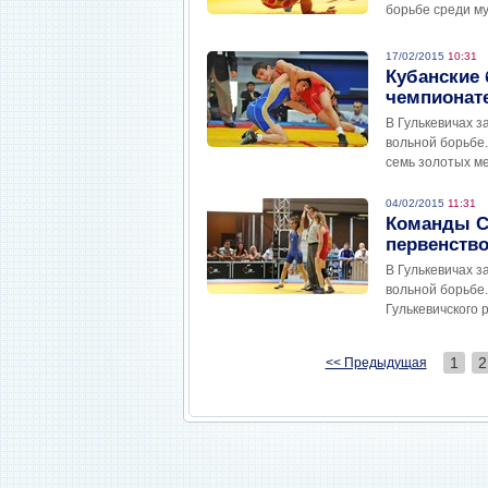
борьбе среди м
17/02/2015
10:31
Кубанские
чемпионат
В Гулькевичах 
вольной борьбе.
семь золотых м
04/02/2015
11:31
Команды С
первенство
В Гулькевичах 
вольной борьбе
Гулькевичского 
1
2
<< Предыдущая