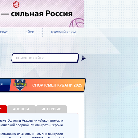
СКАЯ
ЕЙСК
ГОРЯЧИЙ КЛЮЧ
ИЕ
СПОРТСМЕН КУБАНИ 2025
И
АНОНСЫ
ИНТЕРВЬЮ
аскетболисты Академии «Локо» помогли
ношеской сборной РФ обыграть Сербию
Пляжники» из Анапы и Тамани выиграли