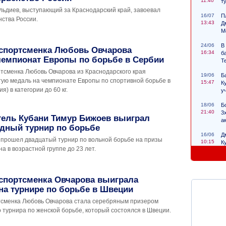
11:40
т
льдиев, выступающий за Краснодарский край, завоевал
16/07
П
ства России.
13:43
Д
М
24/06
В
 спортсменка Любовь Овчарова
16:34
б
чемпионат Европы по борьбе в Сербии
Т
ртсменка Любовь Овчарова из Краснодарского края
19/06
Б
тую медаль на чемпионате Европы по спортивной борьбе в
15:47
К
) в категории до 60 кг.
у
18/06
Б
21:40
3
тель Кубани Тимур Бижоев выиграл
а
дный турнир по борьбе
16/06
Д
 прошел двадцатый турнир по вольной борьбе на призы
10:15
К
 в возрастной группе до 23 лет.
с
 спортсменка Овчарова выиграла
на турнире по борьбе в Швеции
тсменка Любовь Овчарова стала серебряным призером
 турнира по женской борьбе, который состоялся в Швеции.