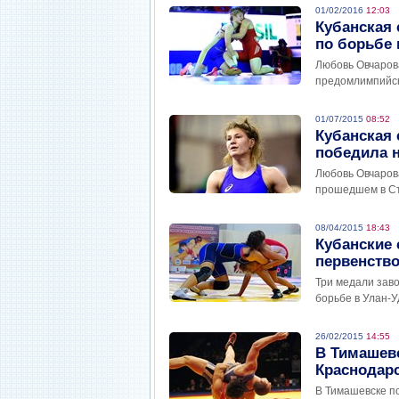
01/02/2016
12:03
Кубанская 
по борьбе 
Любовь Овчаров
предомлимпийск
01/07/2015
08:52
Кубанская
победила 
Любовь Овчаров
прошедшем в Ст
08/04/2015
18:43
Кубанские
первенство
Три медали заво
борьбе в Улан-У
26/02/2015
14:55
В Тимашев
Краснодарс
В Тимашевске п