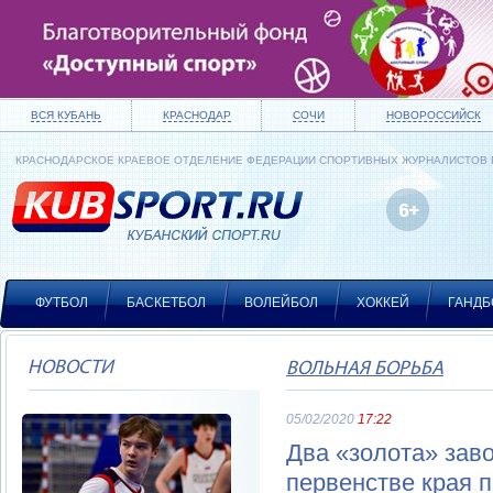
ВСЯ КУБАНЬ
КРАСНОДАР
СОЧИ
НОВОРОССИЙСК
КРАСНОДАРСКОЕ КРАЕВОЕ ОТДЕЛЕНИЕ ФЕДЕРАЦИИ СПОРТИВНЫХ ЖУРНАЛИСТОВ
ФУТБОЛ
БАСКЕТБОЛ
ВОЛЕЙБОЛ
ХОККЕЙ
ГАНДБ
НОВОСТИ
ВОЛЬНАЯ БОРЬБА
05/02/2020
17:22
Два «золота» зав
первенстве края 