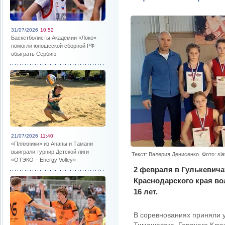
31/07/2026
10:52
Баскетболисты Академии «Локо»
помогли юношеской сборной РФ
обыграть Сербию
21/07/2026
11:40
«Пляжники» из Анапы и Тамани
выиграли турнир Детской лиги
Текст: Валерия Денисенко. Фото: sl
«ОТЭКО – Energy Volley»
2 февраля в Гулькевич
Краснодарского края во
16 лет.
В соревнованиях приняли 