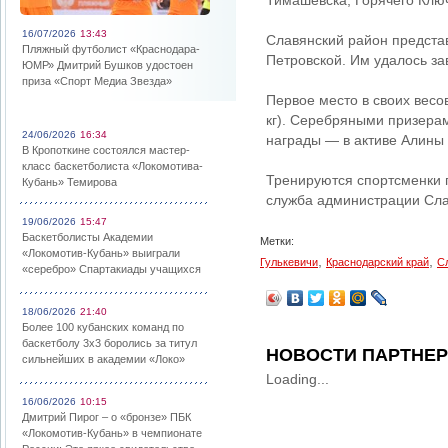
Тимашевска, Горячего Ключ
16/07/2026
13:43
Славянский район предста
Пляжный футболист «Краснодара-
Петровской. Им удалось за
ЮМР» Дмитрий Бушков удостоен
приза «Спорт Медиа Звезда»
Первое место в своих весо
кг). Серебряными призерами
24/06/2026
16:34
награды — в активе Алины С
В Кропоткине состоялся мастер-
класс баскетболиста «Локомотива-
Тренируются спортсменки п
Кубань» Темирова
служба администрации Сла
19/06/2026
15:47
Баскетболисты Академии
Метки:
«Локомотив-Кубань» выиграли
,
,
Гулькевичи
Краснодарский край
С
«серебро» Спартакиады учащихся
18/06/2026
21:40
Более 100 кубанских команд по
баскетболу 3х3 боролись за титул
НОВОСТИ ПАРТНЕ
сильнейших в академии «Локо»
Loading...
16/06/2026
10:15
Дмитрий Пирог – о «бронзе» ПБК
«Локомотив-Кубань» в чемпионате