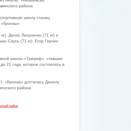
 из Анапы, Тимашевска,
авянского района.
спортивную школу станиц
 «бронзы».
г), Денис Лисуненко (71 кг) и
ман Саусь (71 кг), Егор Герчин
ивной школы «Триумф», ставшие
о 21 года, которое состоялось в
). «Бронза» досталась Данилу
вянского района.
нский район