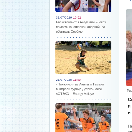
31/07/2026
10:52
Баскетболисты Академии «Локо»
помогли юношеской сборной РФ
обыграть Сербию
21/07/2026
11:40
«Пляжники» из Анапы и Тамани
выиграли турнир Детской лиги
Тек
«ОТЭКО – Energy Volley»
С
и
и
П