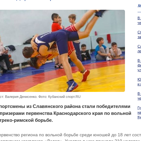
М
В
ч
С
з
С
л
В
ф
у
Ю
и
В
ст: Валерия Денисенко. Фото: Кубанский спорт.RU
ч
портсмены из Славянского района стали победителями
Г
 призерами первенства Краснодарского края по вольной
н
К
 греко-римской борьбе.
ервенство региона по вольной борьбе среди юношей до 18 лет сост