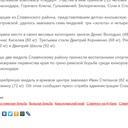
портивном комплексе «Лидер». Участие в нем приняли 210 человек
раснодара, Горячего Ключа, Гулькевичей, Белореченска, Сочи и Сл
орцам из Славянского района, представлявшим детско-юношескую 
етровской, удалось завоевать семь медалей: три «золота» и четыре
рвое место в своих весовых категориях заняли Денис Володько (48 к
нис Киселев (80 кг). Третьими стали Дмитрий Корниенко (68 кг), Ро
0 кг) и Дмитрий Школа (92 кг).
ще две медали Славянскому району принесли воспитанники спорт
ризерами первенства края по греко-римской борьбе среди юниоров д
раснодаре.
еребряную медаль в краевом центре завоевал Иван Степанов (82 кг
омину (72 кг). Об этом сообщает пресс-служба администрации Сла
ки:
,
,
,
,
ко-римская борьба
Вольная борьба
Краснодарский край
Славянск-на-Кубани
Славя