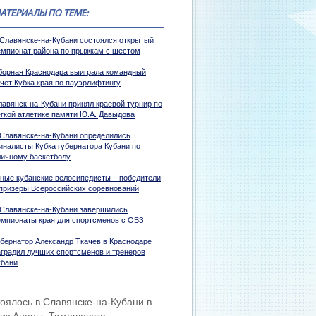
АТЕРИАЛЫ ПО ТЕМЕ:
 Славянске-на-Кубани состоялся открытый
емпионат района по прыжкам с шестом
борная Краснодара выиграла командный
ачет Кубка края по пауэрлифтингу
лавянск-на-Кубани принял краевой турнир по
егкой атлетике памяти Ю.А. Давыдова
 Славянске-на-Кубани определились
иналисты Кубка губернатора Кубани по
личному баскетболу
ные кубанские велосипедисты – победители
 призеры Всероссийских соревнований
 Славянске-на-Кубани завершились
емпионаты края для спортсменов с ОВЗ
убернатор Александр Ткачев в Краснодаре
аградил лучших спортсменов и тренеров
убани
оялось в Славянске-на-Кубани в