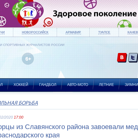
ОЧИ
НОВОРОССИЙСК
АРМАВИР
ТУАПСЕ
КАНЕВ
ИИ СПОРТИВНЫХ ЖУРНАЛИСТОВ РОССИИ
ОЛ
ХОККЕЙ
ГАНДБОЛ
АВТО-МОТО
ЛЕТНИЕ
ЗИМН
ОЛЬНАЯ БОРЬБА
02/2020
17:00
орцы из Славянского района завоевали ме
раснодарского края