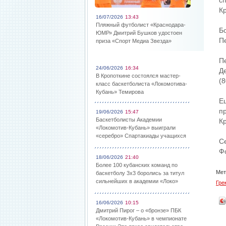
с
К
16/07/2026
13:43
Пляжный футболист «Краснодара-
Б
ЮМР» Дмитрий Бушков удостоен
П
приза «Спорт Медиа Звезда»
Пе
24/06/2026
16:34
Де
В Кропоткине состоялся мастер-
(8
класс баскетболиста «Локомотива-
Кубань» Темирова
Е
п
19/06/2026
15:47
Баскетболисты Академии
К
«Локомотив-Кубань» выиграли
«серебро» Спартакиады учащихся
С
Ф
18/06/2026
21:40
Более 100 кубанских команд по
Мет
баскетболу 3х3 боролись за титул
сильнейших в академии «Локо»
Гре
16/06/2026
10:15
Дмитрий Пирог – о «бронзе» ПБК
«Локомотив-Кубань» в чемпионате