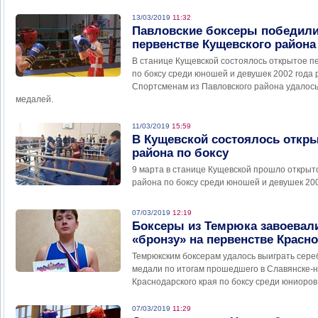
13/03/2019
11:32
Павловские боксеры победили
первенстве Кущевского района
В станице Кущевской состоялось открытое п
по боксу среди юношей и девушек 2002 года
Спортсменам из Павловского района удалось
медалей.
11/03/2019
15:59
В Кущевской состоялось откры
района по боксу
9 марта в станице Кущевской прошло открыт
района по боксу среди юношей и девушек 20
07/03/2019
12:19
Боксеры из Темрюка завоевали
«бронзу» на первенстве Красн
Темрюкским боксерам удалось выиграть сере
медали по итогам прошедшего в Славянске-н
Краснодарского края по боксу среди юниоров
07/03/2019
11:29