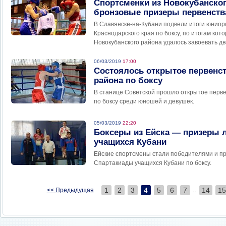
Спортсменки из Новокубанско
бронзовые призеры первенства
В Славянске-на-Кубани подвели итоги юниор
Краснодарского края по боксу, по итогам кот
Новокубанского района удалось завоевать д
06/03/2019
17:00
Состоялось открытое первенс
района по боксу
В станице Советской прошло открытое перве
по боксу среди юношей и девушек.
05/03/2019
22:20
Боксеры из Ейска — призеры 
учащихся Кубани
Ейские спортсмены стали победителями и пр
Спартакиады учащихся Кубани по боксу.
..
1
2
3
4
5
6
7
14
15
<< Предыдущая