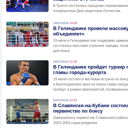
В Туапсе состоялись городские соревнования
посвященные Дню защитника Отечества.
19/07/2019
14:00
В Геленджике провели массов
объединяет»
19 июля в Геленджике при поддержке админи
состоялась массовая утренняя зарядка, по
дню бокса.
16/07/2019
21:35
В Геленджике пройдет турнир 
главы города-курорта
19 июля состоится матчевая встреча по бок
и Краснодарского края на призы главы город
пройдут в рамках мероприятий, посвященны
03/07/2019
12:51
В Славянске-на-Кубани состоя
первенство по боксу
Завершилось первенство Славянского район
2003-2004 годов рождения.