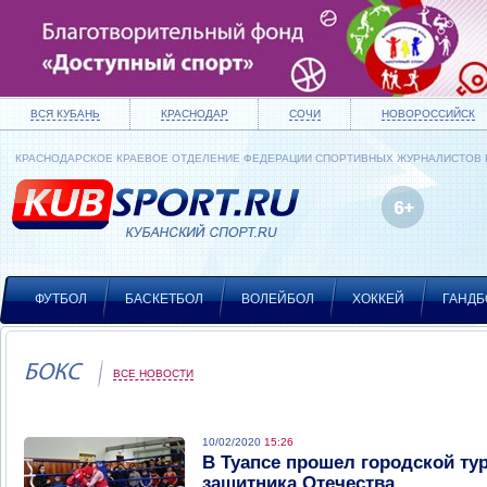
ВСЯ КУБАНЬ
КРАСНОДАР
СОЧИ
НОВОРОССИЙСК
КРАСНОДАРСКОЕ КРАЕВОЕ ОТДЕЛЕНИЕ ФЕДЕРАЦИИ СПОРТИВНЫХ ЖУРНАЛИСТОВ
ФУТБОЛ
БАСКЕТБОЛ
ВОЛЕЙБОЛ
ХОККЕЙ
ГАНДБ
БОКС
ВСЕ НОВОСТИ
10/02/2020
15:26
В Туапсе прошел городской ту
защитника Отечества