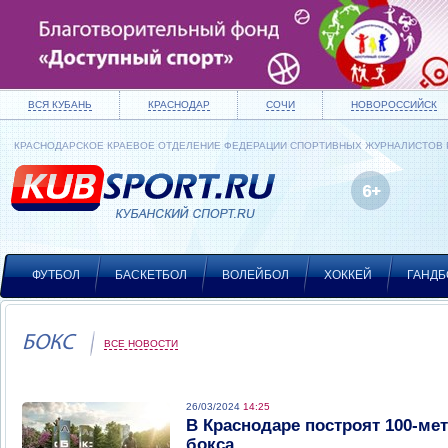
ВСЯ КУБАНЬ
КРАСНОДАР
СОЧИ
НОВОРОССИЙСК
КРАСНОДАРСКОЕ КРАЕВОЕ ОТДЕЛЕНИЕ ФЕДЕРАЦИИ СПОРТИВНЫХ ЖУРНАЛИСТОВ
ФУТБОЛ
БАСКЕТБОЛ
ВОЛЕЙБОЛ
ХОККЕЙ
ГАНДБ
БОКС
ВСЕ НОВОСТИ
26/03/2024
14:25
В Краснодаре построят 100-м
бокса