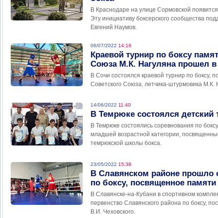
В Краснодаре на улице Сормовской появится
Эту инициативу боксерского сообщества под
Евгений Наумов.
06/07/2022
14:16
Краевой турнир по боксу памя
Союза М.К. Нагуляна прошел в
В Сочи состоялся краевой турнир по боксу,
Советского Союза, летчика-штурмовика М.К. 
14/06/2022
11:40
В Темрюке состоялся детский 
В Темрюке состоялись соревнования по бокс
младшей возрастной категории, посвященны
темрюкской школы бокса.
23/05/2022
15:38
В Славянском районе прошло 
по боксу, посвященное памяти 
В Славянске-на-Кубани в спортивном компл
первенство Славянского района по боксу, п
В.И. Чеховского.