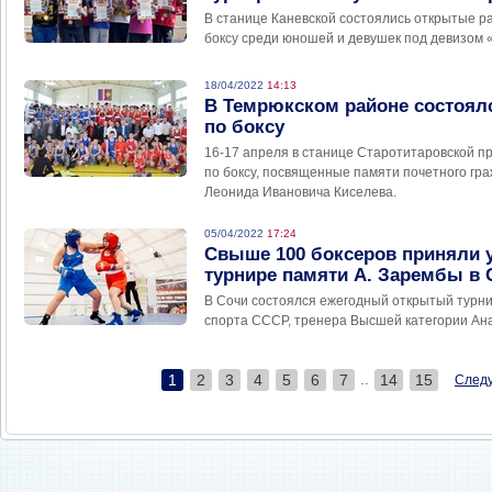
В станице Каневской состоялись открытые 
боксу среди юношей и девушек под девизом 
18/04/2022
14:13
В Темрюкском районе состоял
по боксу
16-17 апреля в станице Старотитаровской 
по боксу, посвященные памяти почетного гр
Леонида Ивановича Киселева.
05/04/2022
17:24
Свыше 100 боксеров приняли 
турнире памяти А. Зарембы в 
В Сочи состоялся ежегодный открытый турни
спорта СССР, тренера Высшей категории Ан
..
1
2
3
4
5
6
7
14
15
След