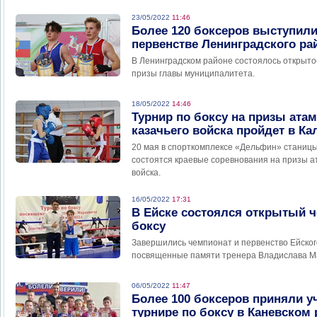
23/05/2022
11:46
Более 120 боксеров выступил
первенстве Ленинградского ра
В Ленинградском районе состоялось открытое
призы главы муниципалитета.
18/05/2022
14:46
Турнир по боксу на призы ата
казачьего войска пройдет в К
20 мая в спорткомплексе «Дельфин» станиц
состоятся краевые соревнования на призы а
войска.
16/05/2022
17:31
В Ейске состоялся открытый ч
боксу
Завершились чемпионат и первенство Ейского
посвященные памяти тренера Владислава М
06/05/2022
11:47
Более 100 боксеров приняли у
турнире по боксу в Каневском 