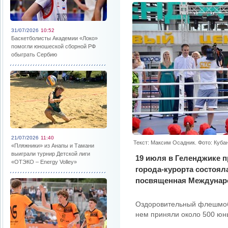
31/07/2026
10:52
Баскетболисты Академии «Локо»
помогли юношеской сборной РФ
обыграть Сербию
21/07/2026
11:40
Текст: Максим Осадник. Фото: Куба
«Пляжники» из Анапы и Тамани
выиграли турнир Детской лиги
19 июля в Геленджике 
«ОТЭКО – Energy Volley»
города-курорта состоял
посвященная Междунар
Оздоровительный флешмоб 
нем приняли около 500 юн