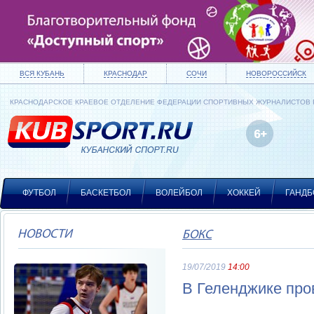
ВСЯ КУБАНЬ
КРАСНОДАР
СОЧИ
НОВОРОССИЙСК
КРАСНОДАРСКОЕ КРАЕВОЕ ОТДЕЛЕНИЕ ФЕДЕРАЦИИ СПОРТИВНЫХ ЖУРНАЛИСТОВ
ФУТБОЛ
БАСКЕТБОЛ
ВОЛЕЙБОЛ
ХОККЕЙ
ГАНДБ
НОВОСТИ
БОКС
19/07/2019
14:00
В Геленджике про