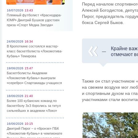
Перед началом спортивног
Алексей Богодистов, депу
16/07/2026
13:43
Пляжный футболист «Краснодара-
Пирог, председатель горд
ЮМР» Дмитрий Бушков удостоен
бокса Сергей Быков.
приза «Спорт Медиа Звезда»
24/06/2026
16:34
В Кропоткине состоялся мастер-
Крайне важн
класс баскетболиста «Локомотива-
отмечают в
Кубань» Темирова
19/06/2026
15:47
Баскетболисты Академии
«Локомотив-Кубань» выиграли
Также он стал участником
«серебро» Спартакиады учащихся
на свежем воздухе мог лю
и спортивным духом на гл
18/06/2026
21:40
участниками стали воспита
Более 100 кубанских команд по
баскетболу 3х3 боролись за титул
сильнейших в академии «Локо»
16/06/2026
10:15
Дмитрий Пирог – о «бронзе» ПБК
«Локомотив-Кубань» в чемпионате