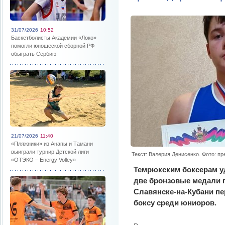
31/07/2026
10:52
Баскетболисты Академии «Локо»
помогли юношеской сборной РФ
обыграть Сербию
21/07/2026
11:40
«Пляжники» из Анапы и Тамани
выиграли турнир Детской лиги
Текст: Валерия Денисенко. Фото: п
«ОТЭКО – Energy Volley»
Темрюкским боксерам у
две бронзовые медали 
Славянске-на-Кубани пе
боксу среди юниоров.