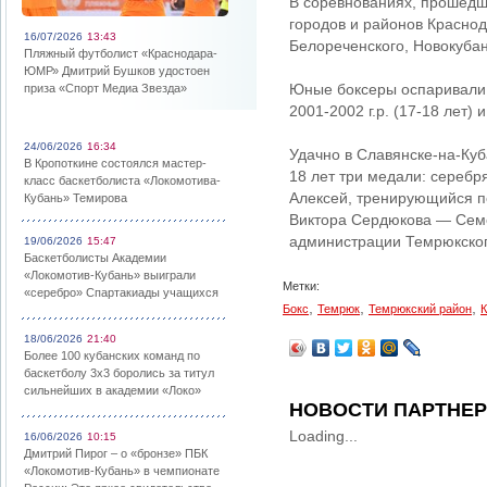
В соревнованиях, прошедш
городов и районов Краснод
16/07/2026
13:43
Белореченского, Новокубан
Пляжный футболист «Краснодара-
ЮМР» Дмитрий Бушков удостоен
Юные боксеры оспаривали 
приза «Спорт Медиа Звезда»
2001-2002 г.р. (17-18 лет) и
24/06/2026
16:34
Удачно в Славянске-на-Куб
В Кропоткине состоялся мастер-
18 лет три медали: серебр
класс баскетболиста «Локомотива-
Алексей, тренирующийся п
Кубань» Темирова
Виктора Сердюкова — Семе
администрации Темрюкског
19/06/2026
15:47
Баскетболисты Академии
«Локомотив-Кубань» выиграли
Метки:
«серебро» Спартакиады учащихся
,
,
,
Бокс
Темрюк
Темрюкский район
К
18/06/2026
21:40
Более 100 кубанских команд по
баскетболу 3х3 боролись за титул
сильнейших в академии «Локо»
НОВОСТИ ПАРТНЕ
Loading...
16/06/2026
10:15
Дмитрий Пирог – о «бронзе» ПБК
«Локомотив-Кубань» в чемпионате