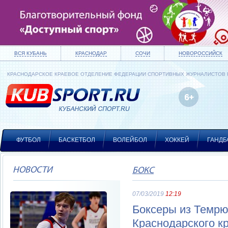
ВСЯ КУБАНЬ
КРАСНОДАР
СОЧИ
НОВОРОССИЙСК
КРАСНОДАРСКОЕ КРАЕВОЕ ОТДЕЛЕНИЕ ФЕДЕРАЦИИ СПОРТИВНЫХ ЖУРНАЛИСТОВ
ФУТБОЛ
БАСКЕТБОЛ
ВОЛЕЙБОЛ
ХОККЕЙ
ГАНДБ
НОВОСТИ
БОКС
07/03/2019
12:19
Боксеры из Темрю
Краснодарского к