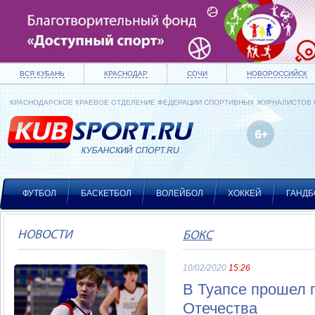
ВСЯ КУБАНЬ
КРАСНОДАР
СОЧИ
НОВОРОССИЙСК
КРАСНОДАРСКОЕ КРАЕВОЕ ОТДЕЛЕНИЕ ФЕДЕРАЦИИ СПОРТИВНЫХ ЖУРНАЛИСТОВ
ФУТБОЛ
БАСКЕТБОЛ
ВОЛЕЙБОЛ
ХОККЕЙ
ГАНДБ
НОВОСТИ
БОКС
10/02/2020
15:26
В Туапсе прошел 
Отечества