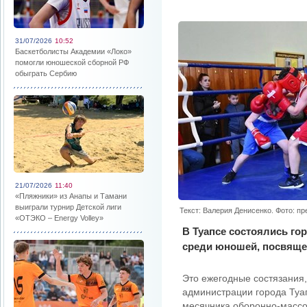
31/07/2026
10:52
Баскетболисты Академии «Локо»
помогли юношеской сборной РФ
обыграть Сербию
21/07/2026
11:40
«Пляжники» из Анапы и Тамани
выиграли турнир Детской лиги
Текст: Валерия Денисенко. Фото: п
«ОТЭКО – Energy Volley»
В Туапсе состоялись го
среди юношей, посвяще
Это ежегодные состязания,
администрации города Туа
месячника оборонно-массо