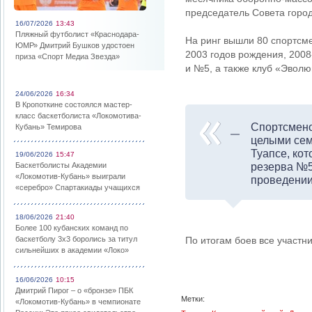
председатель Совета горо
16/07/2026
13:43
Пляжный футболист «Краснодара-
На ринг вышли 80 спортсме
ЮМР» Дмитрий Бушков удостоен
2003 годов рождения, 2008
приза «Спорт Медиа Звезда»
и №5, а также клуб «Эволю
24/06/2026
16:34
В Кропоткине состоялся мастер-
класс баскетболиста «Локомотива-
Спортсмено
Кубань» Темирова
целыми сем
Туапсе, ко
19/06/2026
15:47
Баскетболисты Академии
резерва №5
«Локомотив-Кубань» выиграли
проведении
«серебро» Спартакиады учащихся
18/06/2026
21:40
Более 100 кубанских команд по
баскетболу 3х3 боролись за титул
По итогам боев все участ
сильнейших в академии «Локо»
16/06/2026
10:15
Дмитрий Пирог – о «бронзе» ПБК
Метки:
«Локомотив-Кубань» в чемпионате