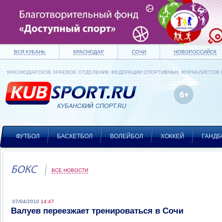
ВСЯ КУБАНЬ
КРАСНОДАР
СОЧИ
НОВОРОССИЙСК
КРАСНОДАРСКОЕ КРАЕВОЕ ОТДЕЛЕНИЕ ФЕДЕРАЦИИ СПОРТИВНЫХ ЖУРНАЛИСТОВ
ФУТБОЛ
БАСКЕТБОЛ
ВОЛЕЙБОЛ
ХОККЕЙ
ГАНДБ
БОКС
ВСЕ НОВОСТИ
07/04/2010
14:47
Валуев переезжает тренироваться в Сочи