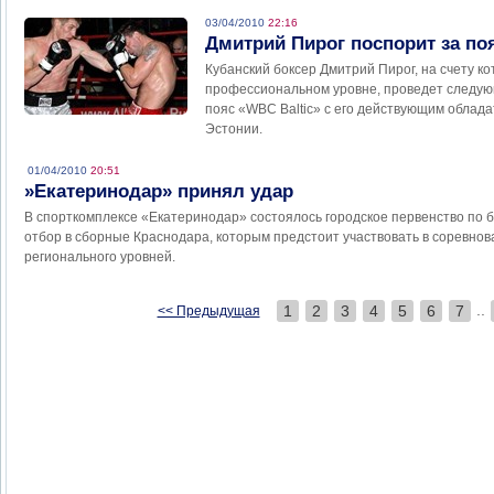
03/04/2010
22:16
Дмитрий Пирог поспорит за по
Кубанский боксер Дмитрий Пирог, на счету ко
профессиональном уровне, проведет следую
пояс «WBC Baltic» с его действующим облад
Эстонии.
01/04/2010
20:51
»Екатеринодар» принял удар
В спорткомплексе «Екатеринодар» состоялось городское первенство по бо
отбор в сборные Краснодара, которым предстоит участвовать в соревнов
регионального уровней.
..
1
2
3
4
5
6
7
<< Предыдущая