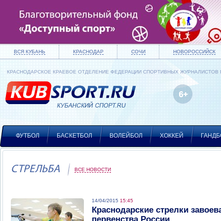
ВСЯ КУБАНЬ
КРАСНОДАР
СОЧИ
НОВОРОССИЙСК
КРАСНОДАРСКОЕ КРАЕВОЕ ОТДЕЛЕНИЕ ФЕДЕРАЦИИ СПОРТИВНЫХ ЖУРНАЛИСТОВ
ФУТБОЛ
БАСКЕТБОЛ
ВОЛЕЙБОЛ
ХОККЕЙ
ГАНДБ
СТРЕЛЬБА
ВСЕ НОВОСТИ
14/04/2015
15:45
Краснодарские стрелки завоев
первенства России