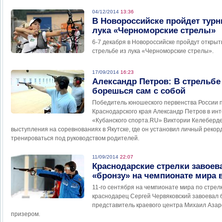
04/12/2014
13:36
В Новороссийске пройдет турн
лука «Черноморские стрелы»
6-7 декабря в Новороссийске пройдут откры
стрельбе из лука «Черноморские стрелы».
17/09/2014
16:23
Александр Петров: В стрельбе
борешься сам с собой
Победитель юношеского первенства России п
Краснодарского края Александр Петров в ин
«Кубанского спорта.RU» Виктории Келеберд
выступления на соревнованиях в Якутске, где он установил личный рекорд,
тренироваться под руководством родителей.
11/09/2014
22:07
Краснодарские стрелки завоев
«бронзу» на чемпионате мира 
11-го сентября на чемпионате мира по стре
краснодарец Сергей Червяковский завоевал 
представитель краевого центра Михаил Аза
призером.