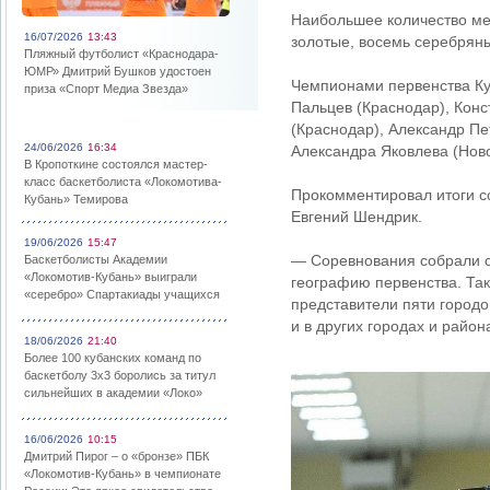
Наибольшее количество мед
16/07/2026
13:43
золотые, восемь серебрян
Пляжный футболист «Краснодара-
ЮМР» Дмитрий Бушков удостоен
Чемпионами первенства Ку
приза «Спорт Медиа Звезда»
Пальцев (Краснодар), Конс
(Краснодар), Александр Пе
24/06/2026
16:34
Александра Яковлева (Ново
В Кропоткине состоялся мастер-
класс баскетболиста «Локомотива-
Прокомментировал итоги с
Кубань» Темирова
Евгений Шендрик.
19/06/2026
15:47
— Соревнования собрали с
Баскетболисты Академии
«Локомотив-Кубань» выиграли
географию первенства. Так
«серебро» Спартакиады учащихся
представители пяти городов
и в других городах и райо
18/06/2026
21:40
Более 100 кубанских команд по
баскетболу 3х3 боролись за титул
сильнейших в академии «Локо»
16/06/2026
10:15
Дмитрий Пирог – о «бронзе» ПБК
«Локомотив-Кубань» в чемпионате