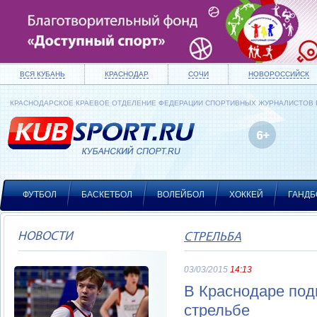
ВСЯ КУБАНЬ
КРАСНОДАР
СОЧИ
НОВОРОССИЙСК
КРАСНОДАРСКОЕ КРАЕВОЕ ОТДЕЛЕНИЕ ФЕДЕРАЦИИ СПОРТИВНЫХ ЖУРНАЛИСТОВ
ФУТБОЛ
БАСКЕТБОЛ
ВОЛЕЙБОЛ
ХОККЕЙ
ГАНДБ
НОВОСТИ
СТРЕЛЬБА
03/03/2015
14:13
В Краснодаре под
стрельбе