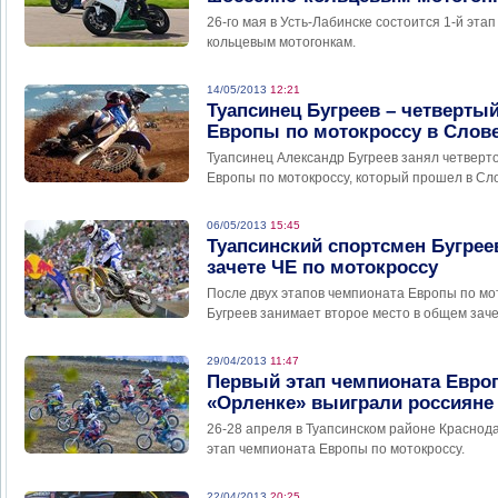
26-го мая в Усть-Лабинске состоится 1-й эта
кольцевым мотогонкам.
14/05/2013
12:21
Туапсинец Бугреев – четвертый
Европы по мотокроссу в Слов
Туапсинец Александр Бугреев занял четверт
Европы по мотокроссу, который прошел в Сл
06/05/2013
15:45
Туапсинский спортсмен Бугрее
зачете ЧЕ по мотокроссу
После двух этапов чемпионата Европы по мо
Бугреев занимает второе место в общем заче
29/04/2013
11:47
Первый этап чемпионата Евро
«Орленке» выиграли россияне
26-28 апреля в Туапсинском районе Краснод
этап чемпионата Европы по мотокроссу.
22/04/2013
20:25