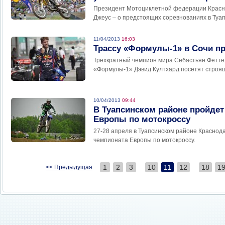
Президент Мотоциклетной федерации Красно
Джеус – о предстоящих соревнованиях в Туа
11/04/2013
16:03
Трассу «Формулы-1» в Сочи пр
Трехкратный чемпион мира Себастьян Фетте
«Формулы-1» Дэвид Култхард посетят строящ
10/04/2013
09:44
В Туапсинском районе пройдет
Европы по мотокроссу
27-28 апреля в Туапсинском районе Краснода
чемпионата Европы по мотокроссу.
..
..
1
2
3
10
11
12
18
1
<< Предыдущая