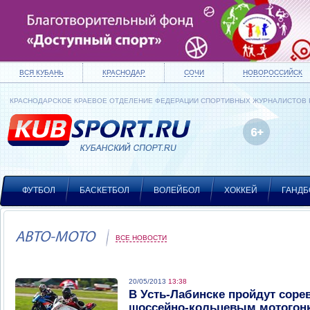
ВСЯ КУБАНЬ
КРАСНОДАР
СОЧИ
НОВОРОССИЙСК
КРАСНОДАРСКОЕ КРАЕВОЕ ОТДЕЛЕНИЕ ФЕДЕРАЦИИ СПОРТИВНЫХ ЖУРНАЛИСТОВ
ФУТБОЛ
БАСКЕТБОЛ
ВОЛЕЙБОЛ
ХОККЕЙ
ГАНДБ
АВТО-МОТО
ВСЕ НОВОСТИ
20/05/2013
13:38
В Усть-Лабинске пройдут соре
шоссейно-кольцевым мотогон