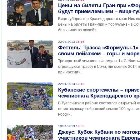
Цены на билеты Гран-при «Фо
будут приемлемыми – вице-гу
Вице-губернатор Краснодарского края Никола
цены на билеты Гран-при «Формулы-1» в Со
большинства людей».
22/04/2013
15:46
Феттель: Трасса «Формулы-1» 
своим пейзажем – горы и море
Трехкратный чемпион «Формулы-1» Себастья
строящуюся трассу в Сочи, где осенью 2014 
при России».
22/04/2013
12:13
Кубанские спортсмены – приз
чемпионата Краснодарского кр
В Туапсинском районе состоялся открытый ч
по мотокроссу, собравший свыше 100 лучших
России.
18/04/2013
16:55
Джеус: Кубок Кубани по моток
участников чемпионата Европ