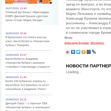
заезд он выиграл, а во вт
16/07/2026
13:43
краевого Минспорта, по ит
Пляжный футболист «Краснодара-
Марко Лельжака и латвийц
ЮМР» Дмитрий Бушков удостоен
Александр Бугреев занимае
приза «Спорт Медиа Звезда»
россиянину – Александру 
но он не участвовал в хор
в словенском городе Брежи
24/06/2026
16:34
В Кропоткине состоялся мастер-
Метки:
класс баскетболиста «Локомотива-
,
Александр Бугреев
Мотокросс
Кубань» Темирова
19/06/2026
15:47
Баскетболисты Академии
«Локомотив-Кубань» выиграли
НОВОСТИ ПАРТНЕ
«серебро» Спартакиады учащихся
Loading...
18/06/2026
21:40
Более 100 кубанских команд по
баскетболу 3х3 боролись за титул
сильнейших в академии «Локо»
16/06/2026
10:15
Дмитрий Пирог – о «бронзе» ПБК
«Локомотив-Кубань» в чемпионате