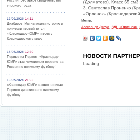
России: Это яркое свидетельство
(Долматово).
Класс 65 см3:
упорного труда
3. Святослав Проненко (Кр
«Орленок» (Краснодарский 
15/06/2026
14:11
Метки:
Джабаров: Мы написали историю и
,
,
Александр Джеус
ВДЦ «Орленок»
принесли первый титул
«Краснодару-ЮМР» и всему
Краснодарскому краю
15/06/2026
12:39
НОВОСТИ ПАРТНЕ
Первые на Первом: «Краснодар-
ЮМР» стал чемпионом первенства
Loading...
России по пляжному футболу!
13/06/2026
21:22
«Краснодар-ЮМР» вышел в финал
Первого дивизиона по пляжному
футболу