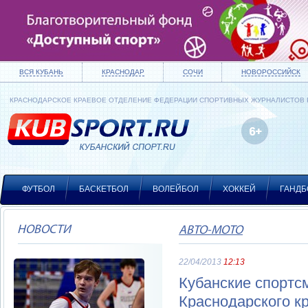
ВСЯ КУБАНЬ
КРАСНОДАР
СОЧИ
НОВОРОССИЙСК
КРАСНОДАРСКОЕ КРАЕВОЕ ОТДЕЛЕНИЕ ФЕДЕРАЦИИ СПОРТИВНЫХ ЖУРНАЛИСТОВ
ФУТБОЛ
БАСКЕТБОЛ
ВОЛЕЙБОЛ
ХОККЕЙ
ГАНДБ
НОВОСТИ
АВТО-МОТО
22/04/2013
12:13
Кубанские спортс
Краснодарского к