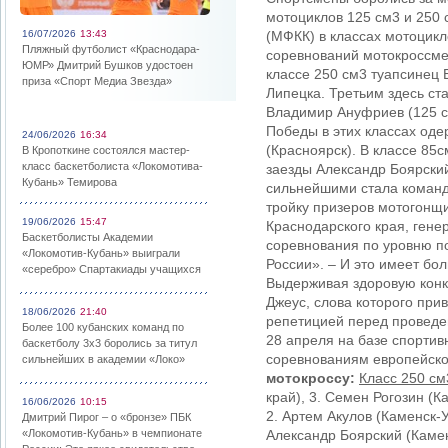
мотоциклов 125 см3 и 250
16/07/2026
13:43
(МФКК) в классах мотоцикл
Пляжный футболист «Краснодара-
соревнований мотокроссме
ЮМР» Дмитрий Бушков удостоен
классе 250 см3 туапсинец 
приза «Спорт Медиа Звезда»
Липецка. Третьим здесь ст
Владимир Ануфриев (125 с
Победы в этих классах оде
24/06/2026
16:34
(Красноярск). В классе 85
В Кропоткине состоялся мастер-
класс баскетболиста «Локомотива-
заезды Александр Боярский
Кубань» Темирова
сильнейшими стала команд
тройку призеров мотогонщ
19/06/2026
15:47
Краснодарского края, ген
Баскетболисты Академии
соревнования по уровню по
«Локомотив-Кубань» выиграли
России». – И это имеет бо
«серебро» Спартакиады учащихся
Выдерживая здоровую конк
Джеус, слова которого при
18/06/2026
21:40
репетицией перед проведе
Более 100 кубанских команд по
28 апреля на базе спортив
баскетболу 3х3 боролись за титул
соревнованиям европейско
сильнейших в академии «Локо»
мотокроссу:
Класс 250 см
край), 3. Семен Рогозин (К
16/06/2026
10:15
2. Артем Акулов (Каменск-
Дмитрий Пирог – о «бронзе» ПБК
«Локомотив-Кубань» в чемпионате
Александр Боярский (Камен