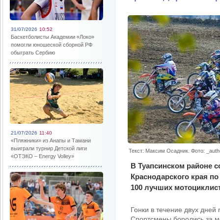
31/07/2026
10:52
Баскетболисты Академии «Локо»
помогли юношеской сборной РФ
обыграть Сербию
21/07/2026
11:40
«Пляжники» из Анапы и Тамани
выиграли турнир Детской лиги
Текст: Максим Осадник. Фото: _auth
«ОТЭКО – Energy Volley»
В Туапсинском районе 
Краснодарского края п
100 лучших мотоциклист
Гонки в течение двух дней
Спортсмены боролись за ме