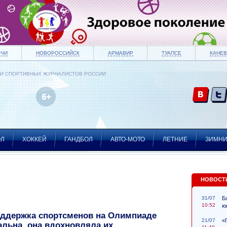
ОЧИ
НОВОРОССИЙСК
АРМАВИР
ТУАПСЕ
КАНЕВ
ИИ СПОРТИВНЫХ ЖУРНАЛИСТОВ РОССИИ
ОЛ
ХОККЕЙ
ГАНДБОЛ
АВТО-МОТО
ЛЕТНИЕ
ЗИМН
НОВОСТ
31/07
Б
10:52
ю
оддержка спортсменов на Олимпиаде
21/07
«
льна, она вдохновляла их