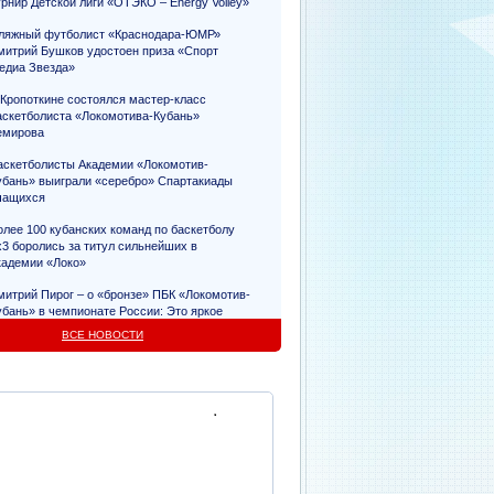
урнир Детской лиги «ОТЭКО – Energy Volley»
ляжный футболист «Краснодара-ЮМР»
митрий Бушков удостоен приза «Спорт
едиа Звезда»
 Кропоткине состоялся мастер-класс
аскетболиста «Локомотива-Кубань»
емирова
аскетболисты Академии «Локомотив-
убань» выиграли «серебро» Спартакиады
чащихся
олее 100 кубанских команд по баскетболу
х3 боролись за титул сильнейших в
кадемии «Локо»
митрий Пирог – о «бронзе» ПБК «Локомотив-
убань» в чемпионате России: Это яркое
видетельство упорного труда
ВСЕ НОВОСТИ