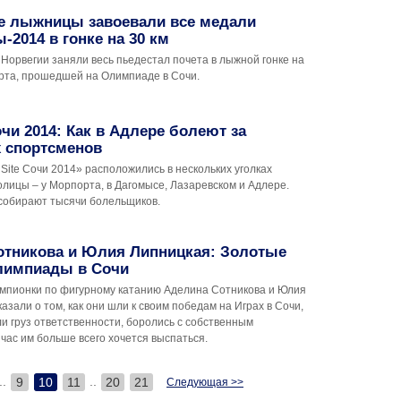
е лыжницы завоевали все медали
2014 в гонке на 30 км
Норвегии заняли весь пьедестал почета в лыжной гонке на
арта, прошедшей на Олимпиаде в Сочи.
Сочи 2014: Как в Адлере болеют за
х спортсменов
Site Сочи 2014» расположились в нескольких уголках
лицы – у Морпорта, в Дагомысе, Лазаревском и Адлере.
собирают тысячи болельщиков.
отникова и Юлия Липницкая: Золотые
лимпиады в Сочи
мпионки по фигурному катанию Аделина Сотникова и Юлия
азали о том, как они шли к своим победам на Играх в Сочи,
и груз ответственности, боролись с собственным
йчас им больше всего хочется выспаться.
..
..
9
10
11
20
21
Следующая >>