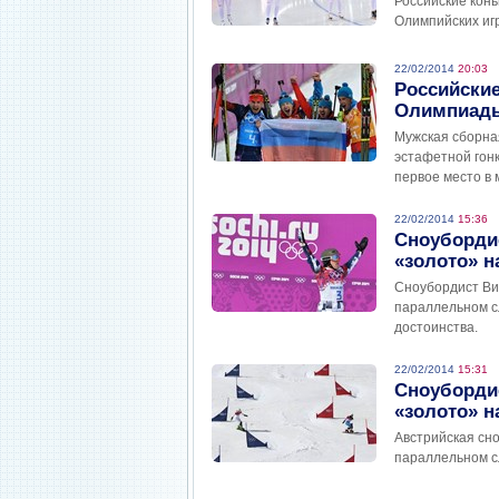
Российские конь
Олимпийских игр
22/02/2014
20:03
Российски
Олимпиады
Мужская сборна
эстафетной гонк
первое место в 
22/02/2014
15:36
Сноубордис
«золото» н
Сноубордист Ви
параллельном с
достоинства.
22/02/2014
15:31
Сноубордис
«золото» н
Австрийская сн
параллельном с