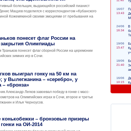
11:40
т
тивный болельщик, выдающийся российский пианист
16/07
П
Денис Мацуев поделился с корреспондентом «Кубанского
13:43
Д
иной Кожемякиной своими эмоциями от пребывания на
М
24/06
В
16:34
б
Т
ньков понесет флаг России на
 закрытия Олимпиады
19/06
Б
15:47
К
м Траньков понесет флаг сборной России на церемонии
у
йских зимних игр в Сочи.
18/06
Б
21:40
3
а
ков выиграл гонку на 50 км на
16/06
Д
 у Вылегжанина – «серебро», у
10:15
К
 – «бронза»
с
ик Александр Легков завоевал победу в гонке с масс-
лометров на Олимпийских играх в Сочи, второе и третье
гжанин и Илья Черноусов.
е конькобежки – бронзовые призеры
гонки на ОИ-2014