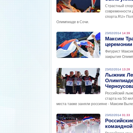
Страстный спор
современности 
спорта.RU» Пол
Олимпиаде в Сочи.
23/02/2014
14:39
Максим Тра
церемонии
Фигурист Макси
закрытия Олимпи
23/02/2014
13:28
Лыжник Лег
Олимпиаде;
Черноусова
Российский лыжн
старта на 50 ки
места также заняли россияне - Максим Выле
23/02/2014
01:33
Российски
командной 