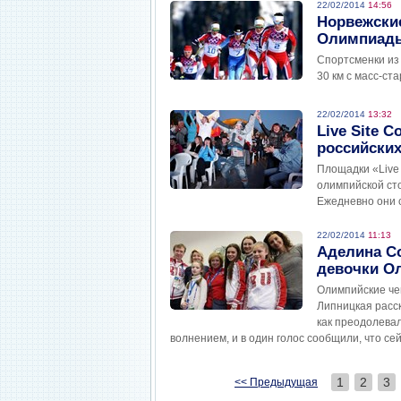
22/02/2014
14:56
Норвежски
Олимпиады-
Спортсменки из 
30 км с масс-ст
22/02/2014
13:32
Live Site 
российски
Площадки «Live 
олимпийской сто
Ежедневно они 
22/02/2014
11:13
Аделина С
девочки О
Олимпийские че
Липницкая расск
как преодолевал
волнением, и в один голос сообщили, что се
1
2
3
<< Предыдущая