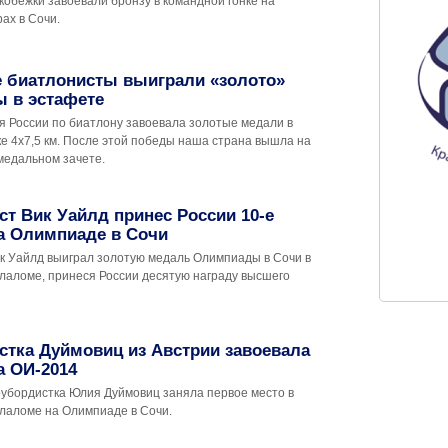
кобежки завоевали бронзу в командной гонке на
ах в Сочи.
е биатлонисты выиграли «золото»
 в эстафете
я России по биатлону завоевала золотые медали в
е 4х7,5 км. После этой победы наша страна вышла на
медальном зачете.
т Вик Уайлд принес России 10-е
а Олимпиаде в Сочи
к Уайлд выиграл золотую медаль Олимпиады в Сочи в
лаломе, принеся России десятую награду высшего
тка Дуймовиц из Австрии завоевала
а ОИ-2014
оубордистка Юлия Дуймовиц заняла первое место в
лаломе на Олимпиаде в Сочи.