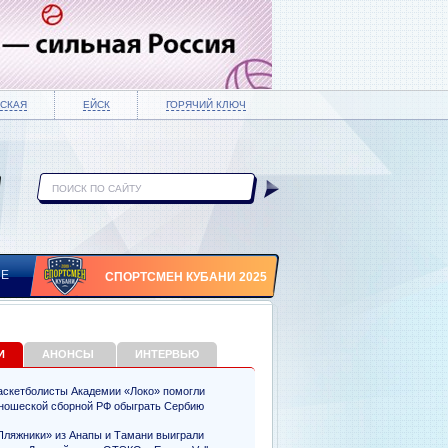
СКАЯ
ЕЙСК
ГОРЯЧИЙ КЛЮЧ
ИЕ
СПОРТСМЕН КУБАНИ 2025
И
АНОНСЫ
ИНТЕРВЬЮ
аскетболисты Академии «Локо» помогли
ношеской сборной РФ обыграть Сербию
Пляжники» из Анапы и Тамани выиграли