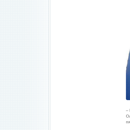
–
О
п