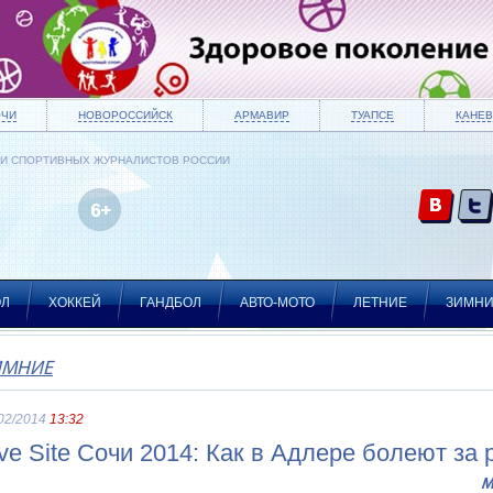
ОЧИ
НОВОРОССИЙСК
АРМАВИР
ТУАПСЕ
КАНЕВ
ИИ СПОРТИВНЫХ ЖУРНАЛИСТОВ РОССИИ
ОЛ
ХОККЕЙ
ГАНДБОЛ
АВТО-МОТО
ЛЕТНИЕ
ЗИМН
ИМНИЕ
02/2014
13:32
ive Site Сочи 2014: Как в Адлере болеют за
М