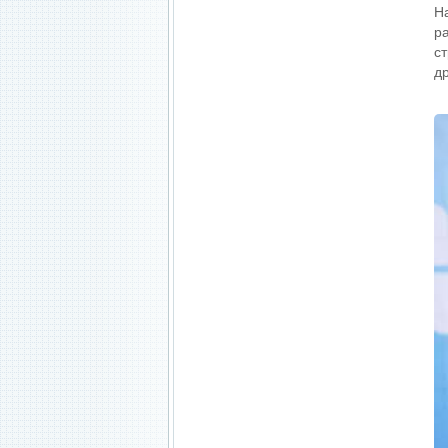
На
р
с
д