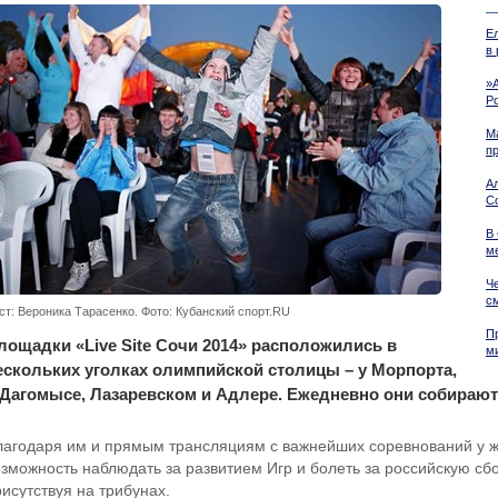
Е
в
»
Р
М
п
А
С
В
м
Ч
с
ст: Вероника Тарасенко. Фото: Кубанский спорт.RU
П
лощадки «Live Site Сочи 2014» расположились в
м
ескольких уголках олимпийской столицы – у Морпорта,
 Дагомысе, Лазаревском и Адлере. Ежедневно они собираю
лагодаря им и прямым трансляциям с важнейших соревнований у ж
озможность наблюдать за развитием Игр и болеть за российскую сб
исутствуя на трибунах.