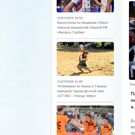
31/07/2026
10:52
Баскетболисты Академии «Локо»
помогли юношеской сборной РФ
обыграть Сербию
21/07/2026
11:40
Тек
«Пляжники» из Анапы и Тамани
выиграли турнир Детской лиги
П
«ОТЭКО – Energy Volley»
н
в
Б
в
пр