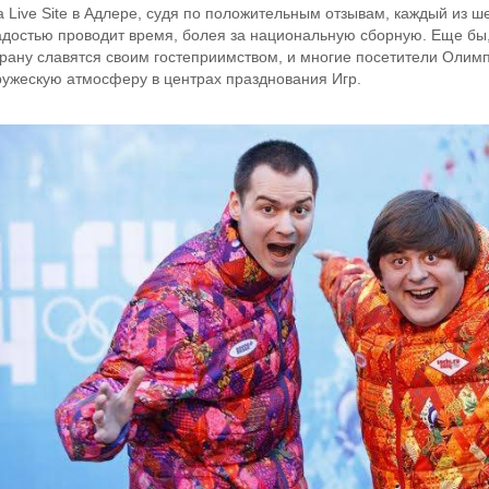
 Live Site в Адлере, судя по положительным отзывам, каждый из ше
адостью проводит время, болея за национальную сборную. Еще бы,
трану славятся своим гостеприимством, и многие посетители Олим
ружескую атмосферу в центрах празднования Игр.