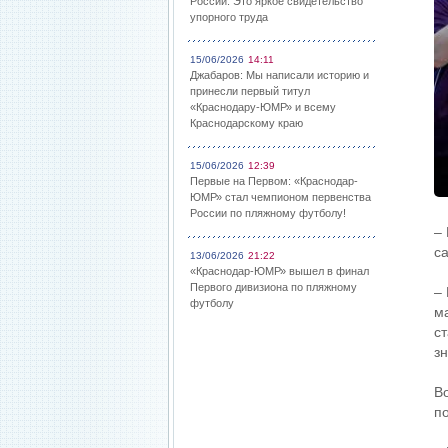
России: Это яркое свидетельство
упорного труда
15/06/2026
14:11
Джабаров: Мы написали историю и
принесли первый титул
«Краснодару-ЮМР» и всему
Краснодарскому краю
15/06/2026
12:39
Первые на Первом: «Краснодар-
ЮМР» стал чемпионом первенства
России по пляжному футболу!
–
с
13/06/2026
21:22
«Краснодар-ЮМР» вышел в финал
Первого дивизиона по пляжному
–
футболу
м
с
з
В
п