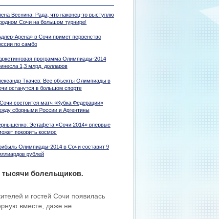
лена Веснина: Рада, что наконец-то выступлю
 родном Сочи на большом турнире!
Адлер-Арена» в Сочи примет первенство
оссии по самбо
аркетинговая программа Олимпиады-2014
ринесла 1,3 млрд. долларов
лександр Ткачев: Все объекты Олимпиады в
очи останутся в большом спорте
 Сочи состоится матч «Кубка Федерации»
ежду сборными России и Аргентины
ернышенко: Эстафета «Сочи 2014» впервые
может покорить космос
рибыль Олимпиады-2014 в Сочи составит 9
иллиардов рублей
т тысячи болельщиков.
ителей и гостей Сочи появилась
орную вместе, даже не