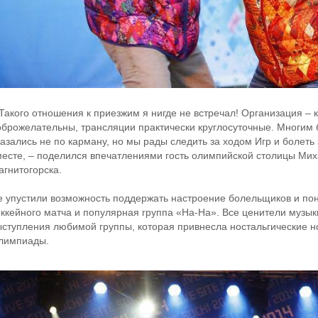
 Такого отношения к приезжим я нигде не встречал! Организация – 
оброжелательны, трансляции практически круглосуточные. Многим
азались не по карману, но мы рады следить за ходом Игр и болеть 
месте, – поделился впечатлениями гость олимпийской столицы Мих
агнитогорска.
е упустили возможность поддержать настроение болельщиков и по
оккейного матча и популярная группа «На-На». Все ценители музыки
ыступления любимой группы, которая привнесла ностальгические н
лимпиады.