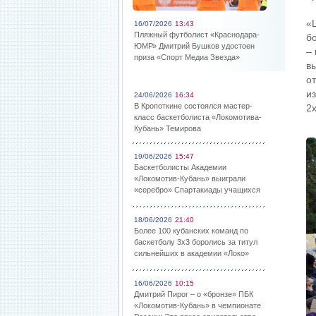
«
16/07/2026
13:43
Пляжный футболист «Краснодара-
б
ЮМР» Дмитрий Бушков удостоен
–
приза «Спорт Медиа Звезда»
в
о
и
24/06/2026
16:34
В Кропоткине состоялся мастер-
2
класс баскетболиста «Локомотива-
Кубань» Темирова
19/06/2026
15:47
Баскетболисты Академии
«Локомотив-Кубань» выиграли
«серебро» Спартакиады учащихся
18/06/2026
21:40
Более 100 кубанских команд по
баскетболу 3х3 боролись за титул
сильнейших в академии «Локо»
16/06/2026
10:15
Дмитрий Пирог – о «бронзе» ПБК
«Локомотив-Кубань» в чемпионате