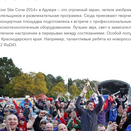
Live Site Сочи 2014» в Адлере – это огромный экран, четкое изобр
олельщиков и развлекательная программа. Сюда приезжают творчес
 концертная площадка подготовлена к встрече с профессиональны
ысокотехнологичным оборудованием. Лучшие звук, свет и зажигате
тличное настроение в перерывах между состязаниями. Особой поп
з Краснодарского края. Например, талантливые ребята из новоросс
х2 RaDiO.