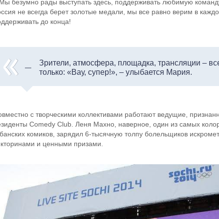
 Мы безумно рады выступать здесь, поддерживать любимую команду,
оссия не всегда берет золотые медали, мы все равно верим в кажд
оддерживать до конца!
Зрители, атмосфера, площадка, трансляции – в
только: «Вау, супер!», – улыбается Мария.
овместно с творческими коллективами работают ведущие, признан
езиденты Comedy Club. Леня Махно, наверное, один из самых коло
убанских комиков, зарядил 6-тысячную толпу болельщиков искроме
икторинами и ценными призами.