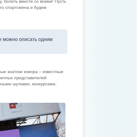
 болеть вместе со всеми! Пусть
ого спортсмена и будем
се можно описать одним
ные знатоки юмора – известные
ритных представителей
тными шутками, конкурсами,