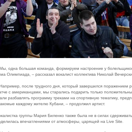
 Мы, одна большая команда, формируем настроение у болельщиков.
ама Олимпиада, – рассказал вокалист коллектива Николай Вечерски
 Например, после трудного дня, который завершился поражением р
атче с американцами, мы старались подарить только положительн
тали разбавлять программу треками на спортивную тематику, пред
накомые каждому жителю Кубани, – продолжил артист.
окалистка группы Мария Биленко также была не в силах сдерживать
оделилась впечатлениями от атмосферы, царящей на Live Site.