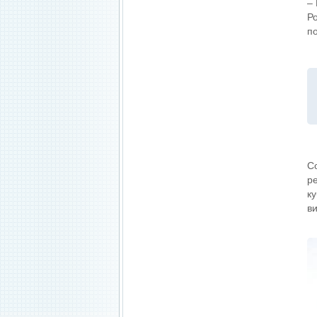
–
Р
п
С
р
к
в