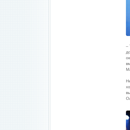
–
д
ок
в
М
Н
х
в
О