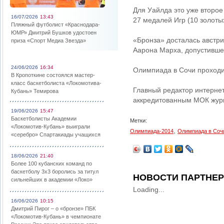
Для Уайлда это уже второе
16/07/2026
13:43
27 медалей Игр (10 золоты
Пляжный футболист «Краснодара-
ЮМР» Дмитрий Бушков удостоен
«Бронза» досталась австр
приза «Спорт Медиа Звезда»
Аарона Марха, допустивше
24/06/2026
16:34
Олимпиада в Сочи проходи
В Кропоткине состоялся мастер-
класс баскетболиста «Локомотива-
Главный редактор интерне
Кубань» Темирова
аккредитованным МОК жур
19/06/2026
15:47
Баскетболисты Академии
Метки:
«Локомотив-Кубань» выиграли
,
Олимпиада-2014
Олимпиада в Соч
«серебро» Спартакиады учащихся
18/06/2026
21:40
Более 100 кубанских команд по
баскетболу 3х3 боролись за титул
НОВОСТИ ПАРТНЕ
сильнейших в академии «Локо»
Loading...
16/06/2026
10:15
Дмитрий Пирог – о «бронзе» ПБК
«Локомотив-Кубань» в чемпионате