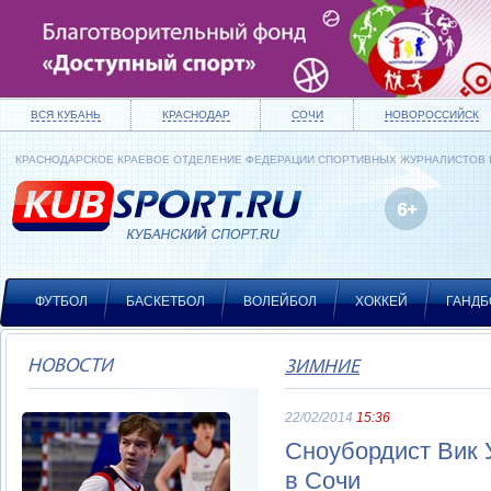
ВСЯ КУБАНЬ
КРАСНОДАР
СОЧИ
НОВОРОССИЙСК
КРАСНОДАРСКОЕ КРАЕВОЕ ОТДЕЛЕНИЕ ФЕДЕРАЦИИ СПОРТИВНЫХ ЖУРНАЛИСТОВ
ФУТБОЛ
БАСКЕТБОЛ
ВОЛЕЙБОЛ
ХОККЕЙ
ГАНДБ
НОВОСТИ
ЗИМНИЕ
22/02/2014
15:36
Сноубордист Вик 
в Сочи