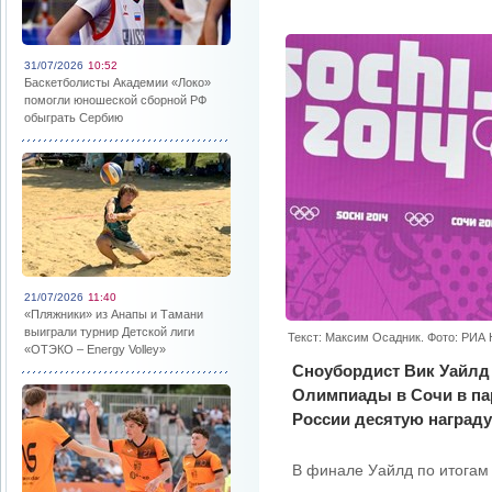
31/07/2026
10:52
Баскетболисты Академии «Локо»
помогли юношеской сборной РФ
обыграть Сербию
21/07/2026
11:40
«Пляжники» из Анапы и Тамани
выиграли турнир Детской лиги
Текст: Максим Осадник. Фото: РИА
«ОТЭКО – Energy Volley»
Сноубордист Вик Уайлд
Олимпиады в Сочи в па
России десятую награду
В финале Уайлд по итогам