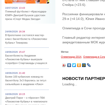
отстала от нее ставшая с
Стейра (+23.6).
16/07/2026
13:43
Пляжный футболист «Краснодара-
Россиянки финишировали на
ЮМР» Дмитрий Бушков удостоен
29-я (+4:14.0), Юлия Иванов
приза «Спорт Медиа Звезда»
Олимпиада в Сочи проходи
24/06/2026
16:34
В Кропоткине состоялся мастер-
Главный редактор интерне
класс баскетболиста «Локомотива-
аккредитованным МОК жур
Кубань» Темирова
Метки:
19/06/2026
15:47
Баскетболисты Академии
,
Олимпиада-2014
Олимпиада в Соч
«Локомотив-Кубань» выиграли
«серебро» Спартакиады учащихся
18/06/2026
21:40
Более 100 кубанских команд по
НОВОСТИ ПАРТНЕ
баскетболу 3х3 боролись за титул
Loading...
сильнейших в академии «Локо»
16/06/2026
10:15
Дмитрий Пирог – о «бронзе» ПБК
«Локомотив-Кубань» в чемпионате