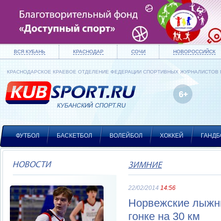
ВСЯ КУБАНЬ
КРАСНОДАР
СОЧИ
НОВОРОССИЙСК
КРАСНОДАРСКОЕ КРАЕВОЕ ОТДЕЛЕНИЕ ФЕДЕРАЦИИ СПОРТИВНЫХ ЖУРНАЛИСТОВ
ФУТБОЛ
БАСКЕТБОЛ
ВОЛЕЙБОЛ
ХОККЕЙ
ГАНДБ
НОВОСТИ
ЗИМНИЕ
22/02/2014
14:56
Норвежские лыжн
гонке на 30 км