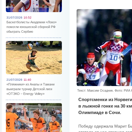
31/07/2026
10:52
Баскетболисты Академии «Локо»
помогли юношеской сборной РФ
обыграть Сербию
21/07/2026
11:40
«Пляжники» из Анапы и Тамани
выиграли турнир Детской лиги
Текст: Максим Осадник. Фото: РИА
«ОТЭКО – Energy Volley»
Спортсменки из Норвеги
в лыжной гонке на 30 км
Олимпиаде в Сочи.
Победу одержала Марит Бье