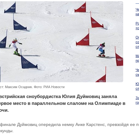
Ч
н
Р
«
О
с
с
М
п
Ч
с
Ю
ст: Максим Осадник. Фото: РИА Новости
с
встрийская сноубордистка Юлия Дуймовиц заняла
З
ервое место в параллельном слаломе на Олимпиаде в
г
очи.
 финале Дуймовиц опередила немку Анке Карстенс, превзойдя ее по
екунды.