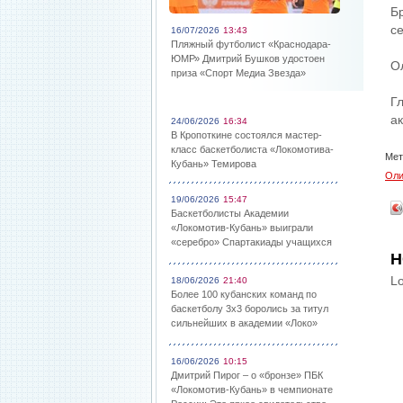
Б
се
16/07/2026
13:43
Пляжный футболист «Краснодара-
ЮМР» Дмитрий Бушков удостоен
О
приза «Спорт Медиа Звезда»
Г
а
24/06/2026
16:34
В Кропоткине состоялся мастер-
класс баскетболиста «Локомотива-
Мет
Кубань» Темирова
Оли
19/06/2026
15:47
Баскетболисты Академии
«Локомотив-Кубань» выиграли
«серебро» Спартакиады учащихся
Н
Lo
18/06/2026
21:40
Более 100 кубанских команд по
баскетболу 3х3 боролись за титул
сильнейших в академии «Локо»
16/06/2026
10:15
Дмитрий Пирог – о «бронзе» ПБК
«Локомотив-Кубань» в чемпионате