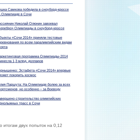
ешка Самкова победила в сноуборд-кроссе
а Олимпиаде в Сочи
оссиянин Николай Олюнин завоевал
серебро» Олимпиады в сноуборд-кроссе
бъекты «Сочи 2014» приняли тестовые
оревнования по всем паралимпийским видам
порта
аркетинговая программа Олимпиады-2014
ринесла 1,3 млрд. долларов
ернышенко: Эстафета «Сочи 2014» впервые
может покорить космос
лия Паршута: На Олимпиаде болею за всех
портсменов, но особенно – за Воеводу
авершено строительство олимпийских
орнолыжных трасс в Сочи
 итогам двух попыток на 0,12