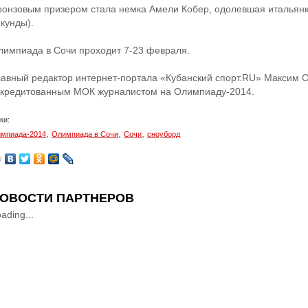
ронзовым призером стала немка Амели Кобер, одолевшая итальянк
кунды).
лимпиада в Сочи проходит 7-23 февраля.
лавный редактор интернет-портала «Кубанский спорт.RU» Максим 
ккредитованным МОК журналистом на Олимпиаду-2014.
ки:
,
,
,
мпиада-2014
Олимпиада в Сочи
Сочи
сноуборд
ОВОСТИ ПАРТНЕРОВ
ading...