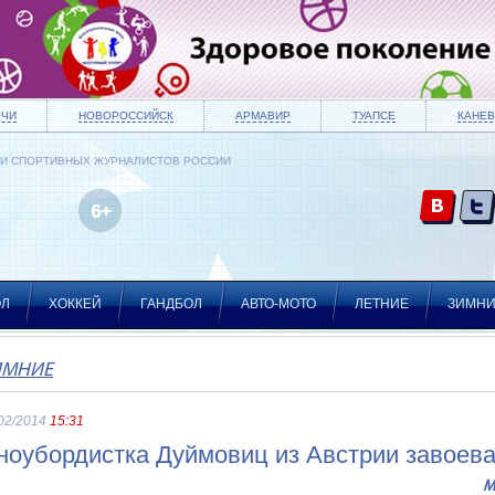
ОЧИ
НОВОРОССИЙСК
АРМАВИР
ТУАПСЕ
КАНЕВ
ИИ СПОРТИВНЫХ ЖУРНАЛИСТОВ РОССИИ
ОЛ
ХОККЕЙ
ГАНДБОЛ
АВТО-МОТО
ЛЕТНИЕ
ЗИМН
ИМНИЕ
02/2014
15:31
ноубордистка Дуймовиц из Австрии завоева
М