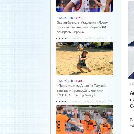
31/07/2026
10:52
Баскетболисты Академии «Локо»
помогли юношеской сборной РФ
обыграть Сербию
21/07/2026
11:40
Тек
«Пляжники» из Анапы и Тамани
выиграли турнир Детской лиги
А
«ОТЭКО – Energy Volley»
п
С
В
с