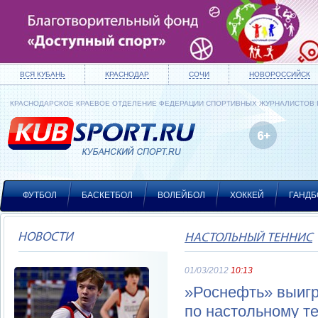
ВСЯ КУБАНЬ
КРАСНОДАР
СОЧИ
НОВОРОССИЙСК
КРАСНОДАРСКОЕ КРАЕВОЕ ОТДЕЛЕНИЕ ФЕДЕРАЦИИ СПОРТИВНЫХ ЖУРНАЛИСТОВ
ФУТБОЛ
БАСКЕТБОЛ
ВОЛЕЙБОЛ
ХОККЕЙ
ГАНДБ
НОВОСТИ
НАСТОЛЬНЫЙ ТЕННИС
01/03/2012
10:13
»Роснефть» выигр
по настольному т