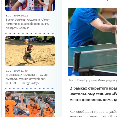
31/07/2026
10:52
Баскетболисты Академии «Локо»
помогли юношеской сборной РФ
обыграть Сербию
21/07/2026
11:40
«Пляжники» из Анапы и Тамани
выиграли турнир Детской лиги
Текст: Инга Бугулова. Фото: pingpon
«ОТЭКО – Energy Volley»
В рамках открытого кра
настольному теннису «
место досталось команд
Как сообщает пресс-служба 
краевого чемпионата «Выс