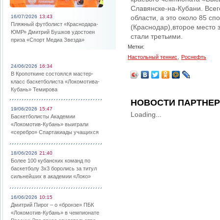
Славянске-на-Кубани. Всег
16/07/2026
13:43
области, а это около 85 с
Пляжный футболист «Краснодара-
(Краснодар),второе место 
ЮМР» Дмитрий Бушков удостоен
стали третьими.
приза «Спорт Медиа Звезда»
Метки:
,
Настольный теннис
Роснефть
24/06/2026
16:34
В Кропоткине состоялся мастер-
класс баскетболиста «Локомотива-
Кубань» Темирова
НОВОСТИ ПАРТНЕ
19/06/2026
15:47
Loading...
Баскетболисты Академии
«Локомотив-Кубань» выиграли
«серебро» Спартакиады учащихся
18/06/2026
21:40
Более 100 кубанских команд по
баскетболу 3х3 боролись за титул
сильнейших в академии «Локо»
16/06/2026
10:15
Дмитрий Пирог – о «бронзе» ПБК
«Локомотив-Кубань» в чемпионате