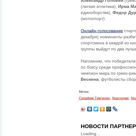
Александр Головин
(грек
(легкая атлетика),
Ирма М
единоборства),
Федор Ду
(мотоспорт).
Онлайн-голосование
старто
декабря) номинанты разбит
спортсмена в каждой из них
группы выйдут по два лучш
Напомним, что победителя
по боксу среди професси
чемпион мира по греко-ри
Веснина
, футболисты сбо
Метки:
,
,
Серафим Тимченко
Краснодар
Кр
НОВОСТИ ПАРТНЕ
Loading...