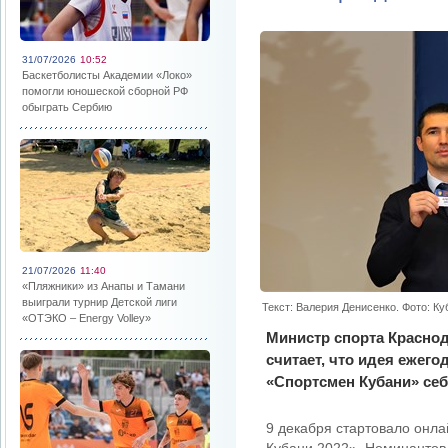
31/07/2026
10:52
Баскетболисты Академии «Локо»
помогли юношеской сборной РФ
обыграть Сербию
21/07/2026
11:40
«Пляжники» из Анапы и Тамани
выиграли турнир Детской лиги
Текст: Валерия Денисенко. Фото: К
«ОТЭКО – Energy Volley»
Министр спорта Красно
считает, что идея ежег
«Спортсмен Кубани» себ
9 декабря стартовало онл