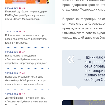
Кубани 2022». Номинантов 
Краснодарского края по ит
16/07/2026
13:43
отделение Федерации спор
Пляжный футболист «Краснодара-
ЮМР» Дмитрий Бушков удостоен
В пресс-конференции по с
приза «Спорт Медиа Звезда»
министр спорта Краснодар
председатель региональн
24/06/2026
16:34
Олимпийского совета Куба
В Кропоткине состоялся мастер-
управляющий директор Уп
класс баскетболиста «Локомотива-
Кубань» Темирова
19/06/2026
15:47
Баскетболисты Академии
Принимаю у
«Локомотив-Кубань» выиграли
интересный,
«серебро» Спартакиады учащихся
себя оправ
них говорит
18/06/2026
21:40
Желаю всем 
Более 100 кубанских команд по
сообщил Се
баскетболу 3х3 боролись за титул
сильнейших в академии «Локо»
16/06/2026
10:15
Дмитрий Пирог – о «бронзе» ПБК
«Локомотив-Кубань» в чемпионате