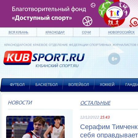
ВСЯ КУБАНЬ
КРАСНОДАР
СОЧИ
НОВОРОССИЙСК
КРАСНОДАРСКОЕ КРАЕВОЕ ОТДЕЛЕНИЕ ФЕДЕРАЦИИ СПОРТИВНЫХ ЖУРНАЛИСТОВ
ФУТБОЛ
БАСКЕТБОЛ
ВОЛЕЙБОЛ
ХОККЕЙ
ГАНДБ
НОВОСТИ
ОСТАЛЬНЫЕ
12/12/2022
15:43
Серафим Тимченко
себя оправдывает