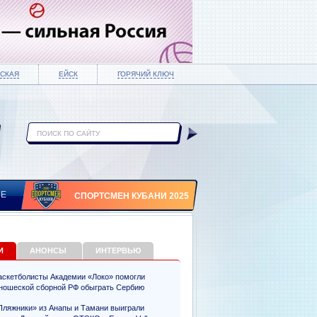
СКАЯ
ЕЙСК
ГОРЯЧИЙ КЛЮЧ
ИЕ
СПОРТСМЕН КУБАНИ 2025
И
АНОНСЫ
ИНТЕРВЬЮ
аскетболисты Академии «Локо» помогли
ношеской сборной РФ обыграть Сербию
Пляжники» из Анапы и Тамани выиграли