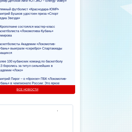
урнир Детской лиги «ОТЭКО – Energy Volley»
ляжный футболист «Краснодара-ЮМР»
митрий Бушков удостоен приза «Спорт
едиа Звезда»
 Кропоткине состоялся мастер-класс
аскетболиста «Локомотива-Кубань»
емирова
аскетболисты Академии «Локомотив-
убань» выиграли «серебро» Спартакиады
чащихся
олее 100 кубанских команд по баскетболу
х3 боролись за титул сильнейших в
кадемии «Локо»
митрий Пирог – о «бронзе» ПБК «Локомотив-
убань» в чемпионате России: Это яркое
видетельство упорного труда
ВСЕ НОВОСТИ