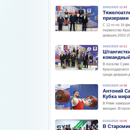
20/02/2020
12:45
Тяжелоатле
призерами 
С 12-го по 16 ф
первенство Кра
девушек 2003-20
16/02/2020
16:21
Штангистки
командный
В поселке Сукко
Краснодарского 
среди девушек д
03/02/2020
14:58
Антоний Са
Кубка мира
В Риме заверши
женщин. Второе
01/02/2020
16:06
В Староми