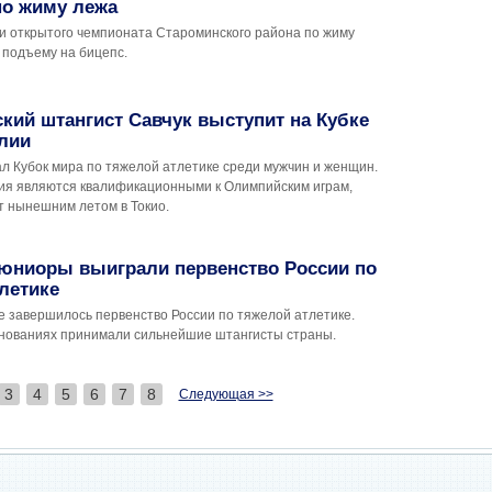
по жиму лежа
и открытого чемпионата Староминского района по жиму
 подъему на бицепс.
кий штангист Савчук выступит на Кубке
лии
л Кубок мира по тяжелой атлетике среди мужчин и женщин.
ия являются квалификационными к Олимпийским играм,
т нынешним летом в Токио.
 юниоры выиграли первенство России по
летике
е завершилось первенство России по тяжелой атлетике.
внованиях принимали сильнейшие штангисты страны.
3
4
5
6
7
8
Следующая >>