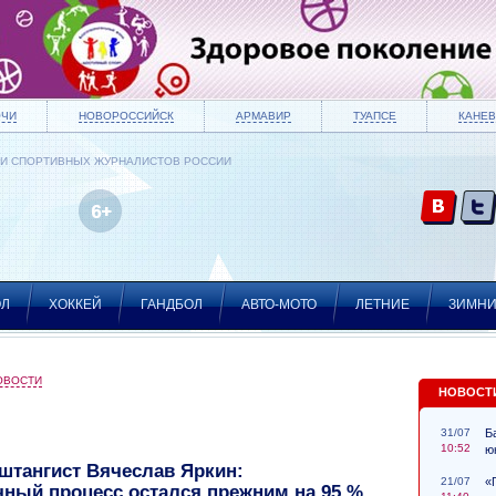
ОЧИ
НОВОРОССИЙСК
АРМАВИР
ТУАПСЕ
КАНЕВ
ИИ СПОРТИВНЫХ ЖУРНАЛИСТОВ РОССИИ
ОЛ
ХОККЕЙ
ГАНДБОЛ
АВТО-МОТО
ЛЕТНИЕ
ЗИМН
ОВОСТИ
НОВОСТ
31/07
Б
10:52
ю
штангист Вячеслав Яркин:
21/07
«
ный процесс остался прежним на 95 %