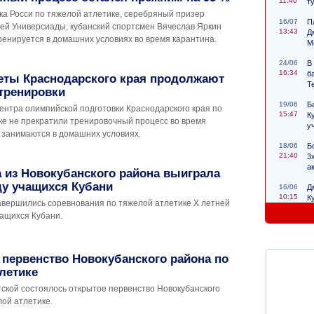
11:40
т
ка Росси по тяжелой атлетике, серебряный призер
16/07
П
ей Универсиады, кубанский спортсмен Вячеслав Яркин
13:43
Д
тренируется в домашних условиях во время карантина.
М
24/06
В
16:34
б
еты Краснодарского края продолжают
Т
тренировки
19/06
Б
ентра олимпийской подготовки Краснодарского края по
15:47
К
ке не прекратили тренировочный процесс во время
у
 занимаются в домашних условиях.
18/06
Б
21:40
3
а
 из Новокубанского района выиграла
ду учащихся Кубани
16/06
Д
10:15
К
авершились соревнования по тяжелой атлетике X летней
с
ащихся Кубани.
первенство Новокубанского района по
летике
тской состоялось открытое первенство Новокубанского
ой атлетике.