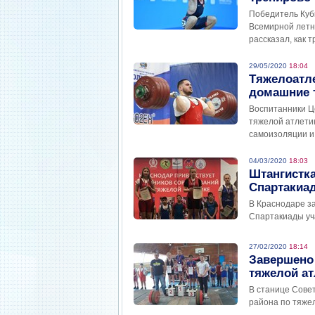
Победитель Куб
Всемирной летн
рассказал, как 
29/05/2020
18:04
Тяжелоатл
домашние 
Воспитанники Ц
тяжелой атлети
самоизоляции и
04/03/2020
18:03
Штангистка
Спартакиа
В Краснодаре з
Спартакиады уч
27/02/2020
18:14
Завершено 
тяжелой ат
В станице Сове
района по тяжел