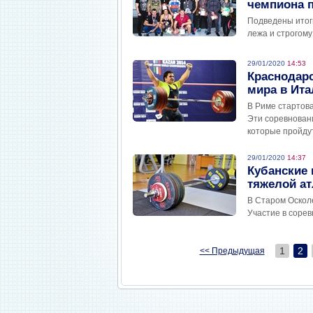
чемпиона 
Подведены итог
лежа и строгому
29/01/2020
14:53
Краснодарс
мира в Ита
В Риме стартова
Эти соревнован
которые пройду
29/01/2020
14:37
Кубанские
тяжелой ат
В Старом Оскол
Участие в соре
1
2
<< Предыдущая