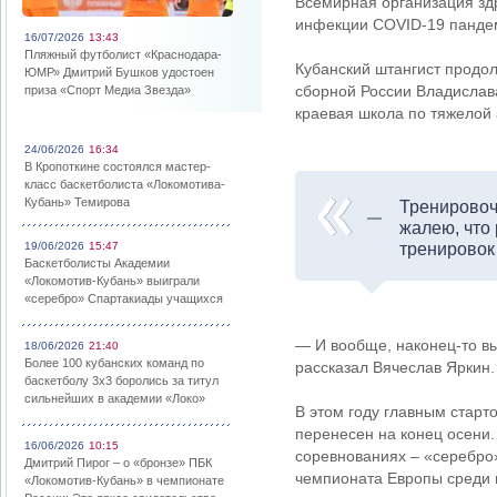
Всемирная организация зд
инфекции COVID-19 пандем
16/07/2026
13:43
Пляжный футболист «Краснодара-
Кубанский штангист продо
ЮМР» Дмитрий Бушков удостоен
сборной России Владислав
приза «Спорт Медиа Звезда»
краевая школа по тяжелой 
24/06/2026
16:34
В Кропоткине состоялся мастер-
класс баскетболиста «Локомотива-
Кубань» Темирова
Тренировоч
жалею, что
19/06/2026
15:47
тренировок
Баскетболисты Академии
«Локомотив-Кубань» выиграли
«серебро» Спартакиады учащихся
— И вообще, наконец-то вы
18/06/2026
21:40
Более 100 кубанских команд по
рассказал Вячеслав Яркин.
баскетболу 3х3 боролись за титул
сильнейших в академии «Локо»
В этом году главным старт
перенесен на конец осени.
16/06/2026
10:15
соревнованиях – «серебро
Дмитрий Пирог – о «бронзе» ПБК
чемпионата Европы среди м
«Локомотив-Кубань» в чемпионате