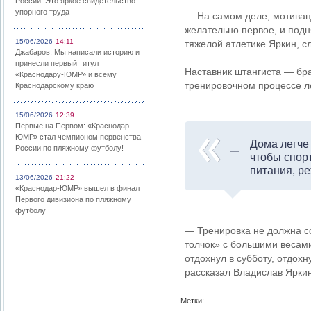
России: Это яркое свидетельство
упорного труда
— На самом деле, мотивац
желательно первое, и под
15/06/2026
14:11
тяжелой атлетике Яркин, с
Джабаров: Мы написали историю и
принесли первый титул
Наставник штангиста — бра
«Краснодару-ЮМР» и всему
тренировочном процессе ле
Краснодарскому краю
15/06/2026
12:39
Первые на Первом: «Краснодар-
ЮМР» стал чемпионом первенства
Дома легче
России по пляжному футболу!
чтобы спор
питания, р
13/06/2026
21:22
«Краснодар-ЮМР» вышел в финал
Первого дивизиона по пляжному
футболу
— Тренировка не должна со
толчок» с большими весами
отдохнул в субботу, отдохн
рассказал Владислав Яркин
Метки: