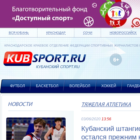
ВСЯ КУБАНЬ
КРАСНОДАР
СОЧИ
НОВОРОССИЙСК
КРАСНОДАРСКОЕ КРАЕВОЕ ОТДЕЛЕНИЕ ФЕДЕРАЦИИ СПОРТИВНЫХ ЖУРНАЛИСТОВ
ФУТБОЛ
БАСКЕТБОЛ
ВОЛЕЙБОЛ
ХОККЕЙ
ГАНДБ
НОВОСТИ
ТЯЖЕЛАЯ АТЛЕТИКА
03/06/2020
13:56
Кубанский штанги
остался прежним 