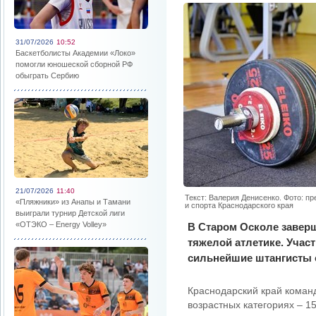
31/07/2026
10:52
Баскетболисты Академии «Локо»
помогли юношеской сборной РФ
обыграть Сербию
21/07/2026
11:40
Текст: Валерия Денисенко. Фото: п
«Пляжники» из Анапы и Тамани
и спорта Краснодарского края
выиграли турнир Детской лиги
«ОТЭКО – Energy Volley»
В Старом Осколе завер
тяжелой атлетике. Учас
сильнейшие штангисты 
Краснодарский край команд
возрастных категориях – 15