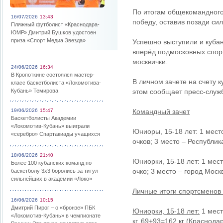
По итогам общекомандного
16/07/2026
13:43
победу, оставив позади си
Пляжный футболист «Краснодара-
ЮМР» Дмитрий Бушков удостоен
приза «Спорт Медиа Звезда»
Успешно выступили и кубан
вперёд подмосковных спорт
москвички.
24/06/2026
16:34
В Кропоткине состоялся мастер-
В личном зачете на счету к
класс баскетболиста «Локомотива-
Кубань» Темирова
этом сообщает пресс-служ
19/06/2026
15:47
Командный зачет
Баскетболисты Академии
«Локомотив-Кубань» выиграли
Юниоры, 15-18 лет: 1 место
«серебро» Спартакиады учащихся
очков; 3 место – Республик
18/06/2026
21:40
Юниорки, 15-18 лет: 1 мест
Более 100 кубанских команд по
очко; 3 место – город Москв
баскетболу 3х3 боролись за титул
сильнейших в академии «Локо»
Личные итоги спортсменов
16/06/2026
10:15
Дмитрий Пирог – о «бронзе» ПБК
Юниорки, 15-18 лет:
1 мест
«Локомотив-Кубань» в чемпионате
кг, 69+93=162 кг (Краснодар