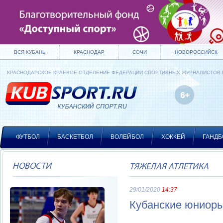
ВСЯ КУБАНЬ
КРАСНОДАР
СОЧИ
НОВОРОССИЙСК
КРАСНОДАРСКОЕ КРАЕВОЕ ОТДЕЛЕНИЕ ФЕДЕРАЦИИ СПОРТИВНЫХ ЖУРНАЛИСТОВ
ФУТБОЛ
БАСКЕТБОЛ
ВОЛЕЙБОЛ
ХОККЕЙ
ГАНДБ
НОВОСТИ
ТЯЖЕЛАЯ АТЛЕТИКА
29/01/2020
14:37
Кубанские юниоры