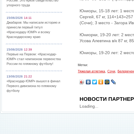
России: Это яркое свидетельство
упорного труда
Юниоры, 15-18 лет: 1 место
Сергей, 67 кг, 114+143=257
15/06/2026
14:11
(Сочи); 3 место - Загора Ив
Джабаров: Мы написали историю и
принесли первый титул
«Краснодару-ЮМР» и всему
Юниорки, 19-20 лет: 2 мест
Краснодарскому краю
Усова Алевтина в/к 87 кг, 8
15/06/2026
12:39
Юниоры, 19-20 лет: 2 место
Первые на Первом: «Краснодар-
ЮМР» стал чемпионом первенства
России по пляжному футболу!
Метки:
,
,
Тяжелая атлетика
Сочи
Белоречен
13/06/2026
21:22
«Краснодар-ЮМР» вышел в финал
Первого дивизиона по пляжному
футболу
НОВОСТИ ПАРТНЕ
Loading...