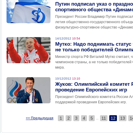
Путин подписал указ о праздно
спортивного общества «Динам
Президент России Владимир Путин подписал
летия общественно-государственного объед
физкультурно-спортивное общество «Динамо
14/12/2012
10:54
Мутко: Надо поднимать статус
не только победителей Олимп
Министр спорта РФ Виталий Мутко считает, ч
чемпионов страны, а не только победителей
мира.
10/12/2012
13:10
Жуков: Олимпийский комитет 
проведение Европейских игр
Президент Олимпийского комитета России Ал
поддержкой проведения Европейских игр.
..
1
2
3
4
5
11
12
13
1
<< Предыдущая