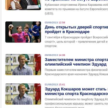
Кубанская спортсменка Ирина Караваева изб
комитета по прыжкам на батуте Европейского
(UEG).
05/09/2013
12:58
День открытых дверей спорти
пройдет в Краснодаре
7 сентября в Краснодаре пройдет Всероссий
спорт!», цель которой – привлечение детей 
спортом.
09/08/2013
14:38
Заместителем министра спорта
олимпийский чемпион Эдуард
Первым заместителем министра физической 
Краснодарского края назначен Эдуард Кокша
01/06/2013
15:41
Эдуард Кокшаров может стать
министра спорта Краснодарско
Олимпийский чемпион по гандболу Эдуард К
профессиональную карьеру, может занять по