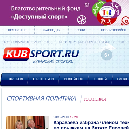
ВСЯ КУБАНЬ
КРАСНОДАР
СОЧИ
НОВОРОССИЙСК
КРАСНОДАРСКОЕ КРАЕВОЕ ОТДЕЛЕНИЕ ФЕДЕРАЦИИ СПОРТИВНЫХ ЖУРНАЛИСТОВ
ФУТБОЛ
БАСКЕТБОЛ
ВОЛЕЙБОЛ
ХОККЕЙ
ГАНДБ
СПОРТИВНАЯ ПОЛИТИКА
ВСЕ НОВОСТИ
20/12/2013
19:28
Караваева избрана членом тех
по прыжкам на батуте Европей