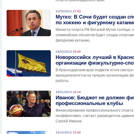
спорта Краснодарского края.
31/03/2013
17:43
Мутко: В Сочи будет создан с
по хоккею и фигурному катан
Министр спорта РФ Виталий Мутко сообщи, ч
олимпийских объектов будет создан спортив
фигурному катанию.
19/03/2013
18:00
Новороссийск лучший в Красн
организации физкультурно-сп
В Краснодарском крае подвели итоги смотра-
муниципалитетов на лучшую организацию фи
работы.
18/01/2013
10:14
Иванов: Бюджет не должен фи
профессиональные клубы
Финансирование профессионального спорта 
неэффективно, считает руководитель админ
Сергей Иванов.
14/12/2012
12:34