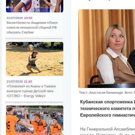
31/07/2026
10:52
Баскетболисты Академии «Локо»
помогли юношеской сборной РФ
обыграть Сербию
21/07/2026
11:40
«Пляжники» из Анапы и Тамани
выиграли турнир Детской лиги
Текст: Анастасия Калианиди. Фото:
«ОТЭКО – Energy Volley»
Кубанская спортсменка 
технического комитета 
Европейского гимнастич
На Генеральной Ассамблее