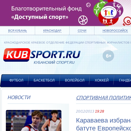
ВСЯ КУБАНЬ
КРАСНОДАР
СОЧИ
НОВОРОССИЙСК
КРАСНОДАРСКОЕ КРАЕВОЕ ОТДЕЛЕНИЕ ФЕДЕРАЦИИ СПОРТИВНЫХ ЖУРНАЛИСТОВ
ФУТБОЛ
БАСКЕТБОЛ
ВОЛЕЙБОЛ
ХОККЕЙ
ГАНДБ
НОВОСТИ
СПОРТИВНАЯ ПОЛИТИ
20/12/2013
19:28
Караваева избран
батуте Европейск