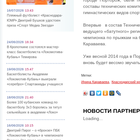
городе Порторож, были п
составы технических комит
16/07/2026
13:43
гимнастических видов спор
Пляжный футболист «Краснодара-
ЮМР» Дмитрий Бушков удостоен
Впервые в состав Техничес
приза «Спорт Медиа Звезда»
ведущего «батутного» реги
чемпионка по прыжкам на 
24/06/2026
16:34
Караваева.
В Кропоткине состоялся мастер-
класс баскетболиста «Локомотива-
Уже весной 2014 года в По
Кубань» Темирова
вновь будет весомо звучат
19/06/2026
15:47
Баскетболисты Академии
Метки:
«Локомотив-Кубань» выиграли
,
Ирина Караваева
Краснодарский к
«серебро» Спартакиады учащихся
18/06/2026
21:40
Более 100 кубанских команд по
баскетболу 3х3 боролись за титул
НОВОСТИ ПАРТНЕ
сильнейших в академии «Локо»
Loading...
16/06/2026
10:15
Дмитрий Пирог – о «бронзе» ПБК
«Локомотив-Кубань» в чемпионате