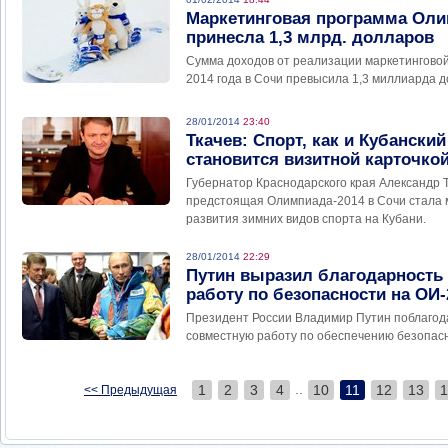
Маркетинговая программа Ол
принесла 1,3 млрд. долларов
Сумма доходов от реализации маркетингово
2014 года в Сочи превысила 1,3 миллиарда д
28/01/2014
23:40
Ткачев: Спорт, как и Кубанский
становится визитной карточко
Губернатор Краснодарского края Александр Т
предстоящая Олимпиада-2014 в Сочи стала
развития зимних видов спорта на Кубани.
28/01/2014
22:29
Путин выразил благодарность
работу по безопасности на ОИ-
Президент России Владимир Путин поблагод
совместную работу по обеспечению безопасн
..
1
2
3
4
10
11
12
13
1
<< Предыдущая