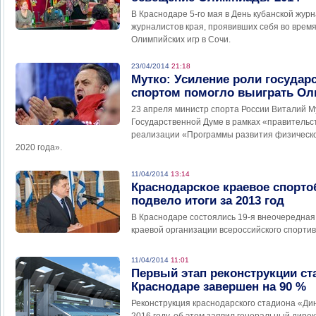
В Краснодаре 5-го мая в День кубанской жур
журналистов края, проявивших себя во время
Олимпийских игр в Сочи.
23/04/2014
21:18
Мутко: Усиление роли государ
спортом помогло выиграть Ол
23 апреля министр спорта России Виталий М
Государственной Думе в рамках «правительст
реализации «Программы развития физической
2020 года».
11/04/2014
13:14
Краснодарское краевое спорт
подвело итоги за 2013 год
В Краснодаре состоялись 19-я внеочередная
краевой организации всероссийского спорти
11/04/2014
11:01
Первый этап реконструкции ст
Краснодаре завершен на 90 %
Реконструкция краснодарского стадиона «Ди