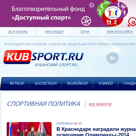
ВСЯ КУБАНЬ
КРАСНОДАР
СОЧИ
НОВОРОССИЙСК
КРАСНОДАРСКОЕ КРАЕВОЕ ОТДЕЛЕНИЕ ФЕДЕРАЦИИ СПОРТИВНЫХ ЖУРНАЛИСТОВ
ФУТБОЛ
БАСКЕТБОЛ
ВОЛЕЙБОЛ
ХОККЕЙ
ГАНДБ
СПОРТИВНАЯ ПОЛИТИКА
ВСЕ НОВОСТИ
05/05/2014
20:15
В Краснодаре наградили журна
освещение Олимпиады-2014