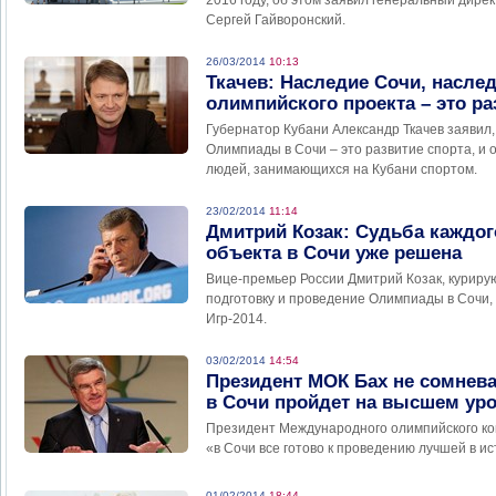
2016 году, об этом заявил генеральный дир
Сергей Гайворонский.
26/03/2014
10:13
Ткачев: Наследие Сочи, наслед
олимпийского проекта – это ра
Губернатор Кубани Александр Ткачев заявил,
Олимпиады в Сочи – это развитие спорта, и 
людей, занимающихся на Кубани спортом.
23/02/2014
11:14
Дмитрий Козак: Судьба каждо
объекта в Сочи уже решена
Вице-премьер России Дмитрий Козак, куриру
подготовку и проведение Олимпиады в Сочи,
Игр-2014.
03/02/2014
14:54
Президент МОК Бах не сомнева
в Сочи пройдет на высшем ур
Президент Международного олимпийского ком
«в Сочи все готово к проведению лучшей в 
01/02/2014
18:44