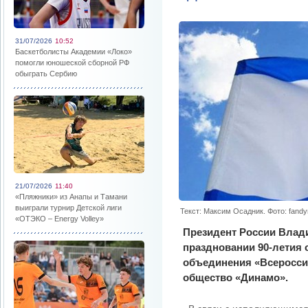
31/07/2026
10:52
Баскетболисты Академии «Локо»
помогли юношеской сборной РФ
обыграть Сербию
21/07/2026
11:40
«Пляжники» из Анапы и Тамани
выиграли турнир Детской лиги
Текст: Максим Осадник. Фото: fand
«ОТЭКО – Energy Volley»
Президент России Влад
праздновании 90-летия 
объединения «Всеросси
общество «Динамо».