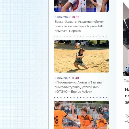
31/07/2026
10:52
Баскетболисты Академии «Локо»
помогли юношеской сборной РФ
обыграть Сербию
21/07/2026
11:40
Тек
«Пляжники» из Анапы и Тамани
выиграли турнир Детской лиги
Н
«ОТЭКО – Energy Volley»
п
з
Т
«