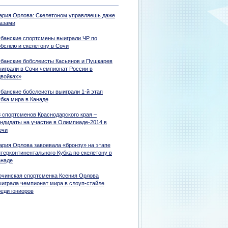
ария Орлова: Скелетоном управляешь даже
лазами
убанские спортсмены выиграли ЧР по
обслею и скелетону в Сочи
убанские бобслеисты Касьянов и Пушкарев
ыиграли в Сочи чемпионат России в
двойках»
убанские бобслеисты выиграли 1-й этап
убка мира в Канаде
3 спортсменов Краснодарского края –
андидаты на участие в Олимпиаде-2014 в
очи
ария Орлова завоевала «бронзу» на этапе
терконтинентального Кубка по скелетону в
анаде
очинская спортсменка Ксения Орлова
ыиграла чемпионат мира в слоуп-стайле
реди юниоров