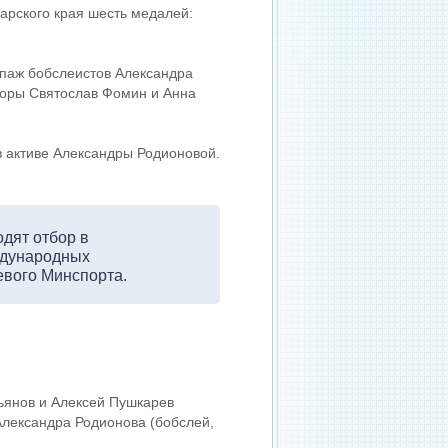
дарского края шесть медалей:
ипаж бобслеистов Александра
иоры Святослав Фомин и Анна
в активе Александры Родионовой.
дят отбор в
ждународных
евого Минспорта.
сьянов и Алексей Пушкарев
 Александра Родионова (бобслей,