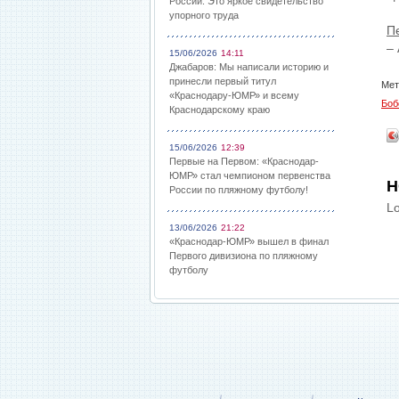
России: Это яркое свидетельство
упорного труда
П
–
15/06/2026
14:11
Джабаров: Мы написали историю и
принесли первый титул
Мет
«Краснодару-ЮМР» и всему
Боб
Краснодарскому краю
15/06/2026
12:39
Первые на Первом: «Краснодар-
ЮМР» стал чемпионом первенства
Н
России по пляжному футболу!
Lo
13/06/2026
21:22
«Краснодар-ЮМР» вышел в финал
Первого дивизиона по пляжному
футболу