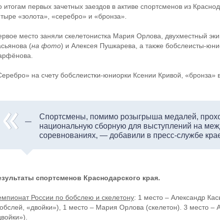
о итогам первых зачетных заездов в активе спортсменов из Красно
етыре «золота», «серебро» и «бронза».
ервое место заняли скелетонистка Мария Орлова, двухместный эк
асьянова (
на фото
) и Алексея Пушкарева, а также бобслеисты-юн
арфёнова.
Серебро» на счету бобслеистки-юниорки Ксении Кривой, «бронза» 
Спортсмены, помимо розыгрыша медалей, прохо
национальную сборную для выступлений на ме
соревнованиях, — добавили в пресс-службе кра
езультаты спортсменов Краснодарского края.
емпионат России по бобслею и скелетону
: 1 место – Александр Ка
бобслей, «двойки»), 1 место – Мария Орлова (скелетон). 3 место –
войки»).