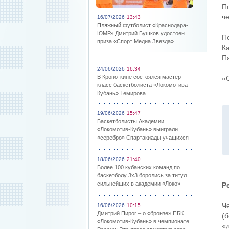
П
ч
16/07/2026
13:43
Пляжный футболист «Краснодара-
ЮМР» Дмитрий Бушков удостоен
П
приза «Спорт Медиа Звезда»
К
П
24/06/2026
16:34
В Кропоткине состоялся мастер-
«
класс баскетболиста «Локомотива-
Кубань» Темирова
19/06/2026
15:47
Баскетболисты Академии
«Локомотив-Кубань» выиграли
«серебро» Спартакиады учащихся
18/06/2026
21:40
Более 100 кубанских команд по
баскетболу 3х3 боролись за титул
сильнейших в академии «Локо»
Р
Ч
16/06/2026
10:15
Дмитрий Пирог – о «бронзе» ПБК
(
«Локомотив-Кубань» в чемпионате
«д