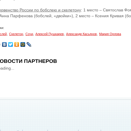
ервенство России по бобслею и скелетону
: 1 место – Святослав Фо
 Анна Парфенова (бобслей, «двойки»), 2 место – Ксения Кривая (бо
ки:
,
,
,
,
,
слей
Скелетон
Сочи
Алексей Пушкарев
Александр Касьянов
Мария Орлова
ОВОСТИ ПАРТНЕРОВ
ading...