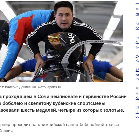
М
г
К
б
К
в
«
К
К
1
к
С
ст: Валерия Денисенко. Фото: sports.ru
М
ин
а проходящем в Сочи чемпионате и первенстве России
К
о бобслею и скелетону кубанские спортсмены
С
авоевали шесть медалей, четыре из которых золотые.
в
с
урнир проходит на олимпийской санно-бобслейной трассе
Санки».