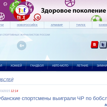
ОЧИ
НОВОРОССИЙСК
АРМАВИР
ТУАПСЕ
КАНЕВ
ИИ СПОРТИВНЫХ ЖУРНАЛИСТОВ РОССИИ
ОЛ
ХОККЕЙ
ГАНДБОЛ
АВТО-МОТО
ЛЕТНИЕ
ЗИМН
ОБСЛЕЙ
03/2015
12:14
убанские спортсмены выиграли ЧР по бобсл
М