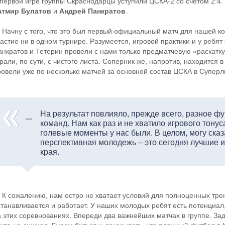
 первой игре группы Cкраснодарцы уступили ЦСКА-2 со счетом 2:4.
атмир Булатов
и
Андрей Панкратов
.
 Начну с того, что это был первый официальный матч для нашей к
частие ни в одном турнире. Разумеется, игровой практики и у ребя
анкратов и Тетерин провели с нами только предматчевую «раскатк
рали, по сути, с чистого листа. Соперник же, напротив, находится в
ровели уже по несколько матчей за основной состав ЦСКА в Суперл
На результат повлияло, прежде всего, разное ф
команд. Нам как раз и не хватило игрового тонус
голевые моменты у нас были. В целом, могу сказа
перспективная молодежь – это сегодня лучшие и
края.
 К сожалению, нам остро не хватает условий для полноценных трен
станавливается и работает. У наших молодых ребят есть потенциал,
а этих соревнованиях. Впереди два важнейших матчах в группе. За