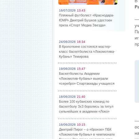
В
Р
16/07/2026
13:43
Пляжный футболист «Краснодара-
—
ЮМР» Дмитрий Бушков удостоен
у
приза «Спорт Медиа Звезда»
П
иг
24/06/2026
16:34
п
В Кропоткине состоялся мастер-
класс баскетболиста «Локомотива-
Кубань» Темирова
19/06/2026
15:47
Баскетболисты Академии
«Локомотив-Кубань» выиграли
«серебро» Спартакиады учащихся
18/06/2026
21:40
Более 100 кубанских команд по
баскетболу 3х3 боролись за титул
сильнейших в академии «Локо»
—
16/06/2026
10:15
о
Дмитрий Пирог – о «бронзе» ПБК
н
«Локомотив-Кубань» в чемпионате