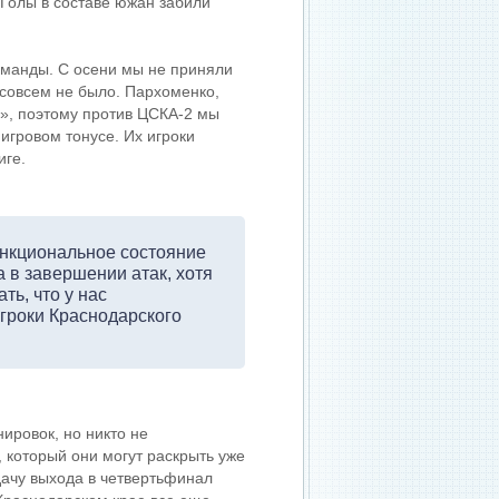
 Голы в составе южан забили
оманды. С осени мы не приняли
т совсем не было. Пархоменко,
у», поэтому против ЦСКА-2 мы
 игровом тонусе. Их игроки
иге.
ункциональное состояние
а в завершении атак, хотя
ть, что у нас
гроки Краснодарского
ировок, но никто не
 который они могут раскрыть уже
дачу выхода в четвертьфинал