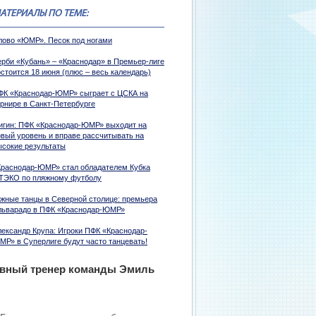
АТЕРИАЛЫ ПО ТЕМЕ:
лово «ЮМР». Песок под ногами
ерби «Кубань» – «Краснодар» в Премьер-лиге
стоится 18 июня (плюс – весь календарь)
ФК «Краснодар-ЮМР» сыграет с ЦСКА на
урнире в Санкт-Петербурге
игин: ПФК «Краснодар-ЮМР» выходит на
овый уровень и вправе рассчитывать на
ысокие результаты
Краснодар-ЮМР» стал обладателем Кубка
ТЭКО по пляжному футболу
жные танцы в Северной столице: премьера
льварадо в ПФК «Краснодар-ЮМР»
лександр Крупа: Игроки ПФК «Краснодар-
МР» в Суперлиге будут часто танцевать!
лавный тренер команды Эмиль