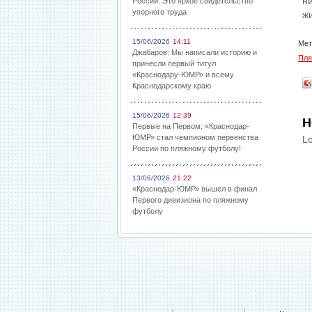
н
России: Это яркое свидетельство
упорного труда
ж
15/06/2026
14:11
Мет
Джабаров: Мы написали историю и
Пля
принесли первый титул
«Краснодару-ЮМР» и всему
Краснодарскому краю
15/06/2026
12:39
Н
Первые на Первом: «Краснодар-
ЮМР» стал чемпионом первенства
Lo
России по пляжному футболу!
13/06/2026
21:22
«Краснодар-ЮМР» вышел в финал
Первого дивизиона по пляжному
футболу