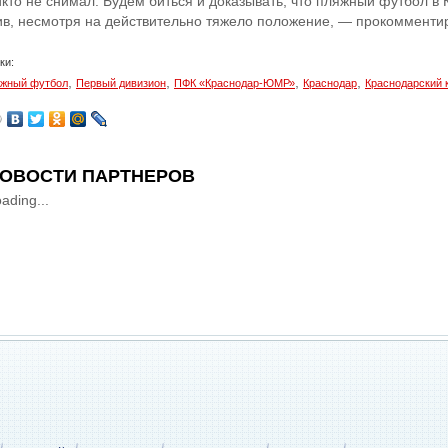
икто не снимал. Будем биться и доказывать, что пляжный футбол в
ив, несмотря на действительно тяжело положение, — прокомменти
ки:
,
,
,
,
жный футбол
Первый дивизион
ПФК «Краснодар-ЮМР»
Краснодар
Краснодарский 
ОВОСТИ ПАРТНЕРОВ
ading...