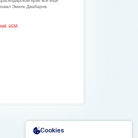
 Краснодарском крае все еще
ровал Эмиль Джабаров.
,
край
ЦСКА