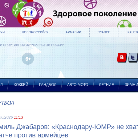
ОЧИ
НОВОРОССИЙСК
АРМАВИР
ТУАПСЕ
КАНЕВ
ИИ СПОРТИВНЫХ ЖУРНАЛИСТОВ РОССИИ
ОЛ
ХОККЕЙ
ГАНДБОЛ
АВТО-МОТО
ЛЕТНИЕ
ЗИМН
УТБОЛ
06/2026
11:13
миль Джабаров: «Краснодару-ЮМР» не хвати
атче против армейцев