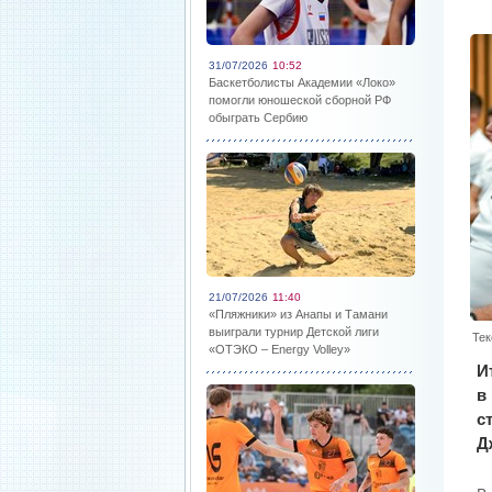
31/07/2026
10:52
Баскетболисты Академии «Локо»
помогли юношеской сборной РФ
обыграть Сербию
21/07/2026
11:40
«Пляжники» из Анапы и Тамани
выиграли турнир Детской лиги
Тек
«ОТЭКО – Energy Volley»
И
в
с
Д