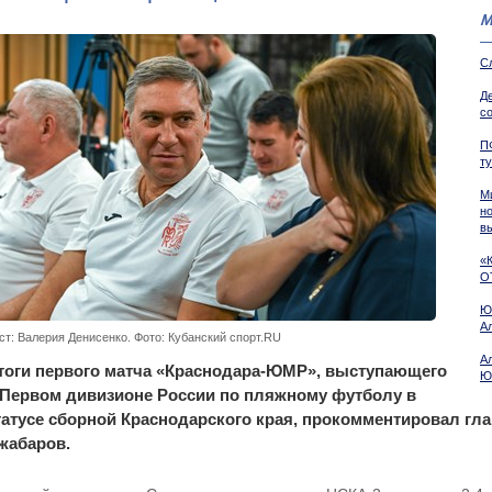
М
С
Д
со
П
т
М
н
в
«
О
Ю
А
ст: Валерия Денисенко. Фото: Кубанский спорт.RU
А
тоги первого матча «Краснодара-ЮМР», выступающего
Ю
 Первом дивизионе России по пляжному футболу в
татусе сборной Краснодарского края, прокомментировал г
жабаров.